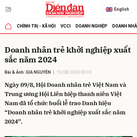
English
CHÍNH TRỊ - XÃ HỘI
VCCI
DOANH NGHIỆP
DOANH NH
bình luận
Doanh nhân trẻ khởi nghiệp xuất
sắc năm 2024
Bài & Ảnh: GIA NGUYỄN
10/08/2024 00:03
Ngày 09/8, Hội Doanh nhân trẻ Việt Nam và
Trung ương Hội Liên hiệp thanh niên Việt
Nam đã tổ chức buổi lễ trao Danh hiệu
Hủy
G
“Doanh nhân trẻ khởi nghiệp xuất sắc năm
2024”.