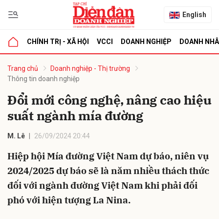
English
CHÍNH TRỊ - XÃ HỘI
VCCI
DOANH NGHIỆP
DOANH NH
bình luận
Trang chủ
Doanh nghiệp - Thị trường
Thông tin doanh nghiệp
Đổi mới công nghệ, nâng cao hiệu
suất ngành mía đường
M. Lê
26/09/2024 20:44
Hiệp hội Mía đường Việt Nam dự báo, niên vụ
Hủy
G
2024/2025 dự báo sẽ là năm nhiều thách thức
đối với ngành đường Việt Nam khi phải đối
phó với hiện tượng La Nina.