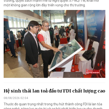
trương, quyết sách mạnh mẽ từ Nghị quyết 57-NQ/TW, khai mở
một không gian rộng lớn đầy triển vọng cho thị trường.
Hệ sinh thái lan toả đầu tư FDI chất lượng cao
08/08/2026 02:04
Thước đo quan trọng nhất trong thu hút thành công FDI là lan tỏa
công nghệ, năng lực quản trị và cơ hội phát triển tạo ra cho doanh