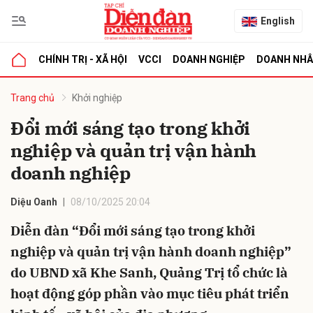
English
CHÍNH TRỊ - XÃ HỘI
VCCI
DOANH NGHIỆP
DOANH NH
bình luận
Trang chủ
Khởi nghiệp
Đổi mới sáng tạo trong khởi
nghiệp và quản trị vận hành
doanh nghiệp
Diệu Oanh
08/10/2025 20:04
Diễn đàn “Đổi mới sáng tạo trong khởi
Hủy
G
nghiệp và quản trị vận hành doanh nghiệp”
do UBND xã Khe Sanh, Quảng Trị tổ chức là
hoạt động góp phần vào mục tiêu phát triển