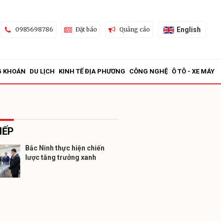
English
0985698786
Đặt báo
Quảng cáo
G KHOÁN
DU LỊCH
KINH TẾ ĐỊA PHƯƠNG
CÔNG NGHỆ
Ô TÔ - XE MÁY
IẾP
Bắc Ninh thực hiện chiến
lược tăng trưởng xanh
ửi