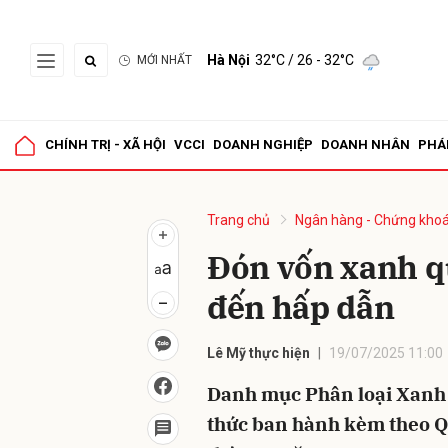
Hà Nội
32°C
/ 26 - 32°C
MỚI NHẤT
Gửi 
CHÍNH TRỊ - XÃ HỘI
VCCI
DOANH NGHIỆP
DOANH NHÂN
PHÁ
Trang chủ
Ngân hàng - Chứng kho
Đón vốn xanh q
đến hấp dẫn
Lê Mỹ thực hiện
19/07/2025 11:00
Danh mục Phân loại Xanh
thức ban hành kèm theo Q