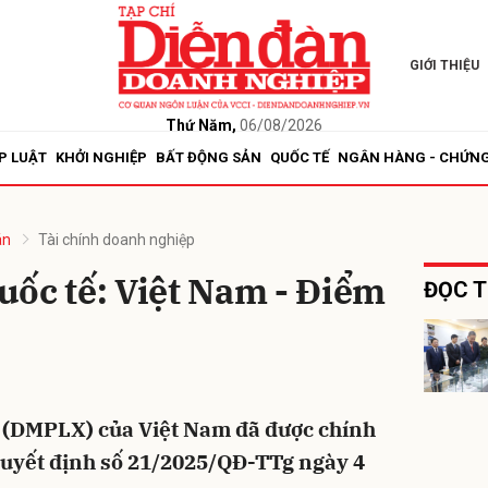
GIỚI THIỆU
bình luận
Thứ Năm,
06/08/2026
P LUẬT
KHỞI NGHIỆP
BẤT ĐỘNG SẢN
QUỐC TẾ
NGÂN HÀNG - CHỨN
án
Tài chính doanh nghiệp
uốc tế: Việt Nam - Điểm
ĐỌC T
Hủy
G
 (DMPLX) của Việt Nam đã được chính
uyết định số 21/2025/QĐ-TTg ngày 4