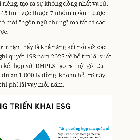
í riêng, tạo ra sự không đồng nhất và rủi
ới 45 lĩnh vực thuộc 7 nhóm ngành được
 có một "ngôn ngữ chung" mà tất cả các
ược.
i nhận thấy là khả năng kết nối với các
ghị quyết 198 năm 2025 về hỗ trợ lãi suất
 kết hợp với DMPLX tạo ra một gói ưu
t dự án 1.000 tỷ đồng, khoản hỗ trợ này
chi phí lãi vay mỗi năm.