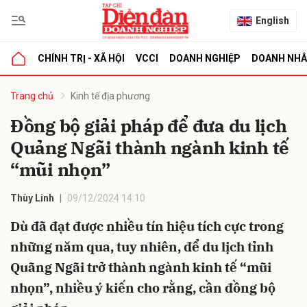
English
CHÍNH TRỊ - XÃ HỘI
VCCI
DOANH NGHIỆP
DOANH NH
bình luận
Trang chủ
Kinh tế địa phương
Đồng bộ giải pháp để đưa du lịch
Quảng Ngãi thành ngành kinh tế
“mũi nhọn”
Thùy Linh
09/12/2024 14:10
Dù đã đạt được nhiều tín hiệu tích cực trong
Hủy
G
những năm qua, tuy nhiên, để du lịch tỉnh
Quãng Ngãi trở thành ngành kinh tế “mũi
nhọn”, nhiều ý kiến cho rằng, cần đồng bộ