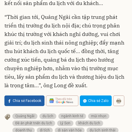
kết nối sản phẩm du lịch với du khách...
“Thời gian tới, Quảng Ngãi cần tập trung phát
triển thị trường du lịch nội địa; chú trọng phân
khúc thị trường với khách nghỉ dưỡng, vui chơi
giải trí; du lịch sinh thái nông nghiệp; đẩy mạnh
thu hút khách du lịch quốc tế... đồng thời, tăng
cường xúc tiến, quảng bá du lịch theo hướng
chuyên nghiệp hơn, nhằm vào thị trường mục
tiêu, lấy sản phẩm du lịch và thương hiệu du lịch
là trọng tâm...”, ông Long đề xuất.
Theo dõi trên
Chia sẻ Facebook
Chia sẻ Zalo
Quảng Ngãi
du lịch
ngành kinh tế
mũi nhọn
Đề án phát triển du lịch
Lý Sơn
khách du lịch
doanh thu
di tích
di sản văn hóa
du lịch sinh thái