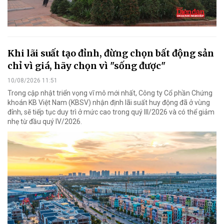
Khi lãi suất tạo đỉnh, đừng chọn bất động sản
chỉ vì giá, hãy chọn vì "sống được"
10/08/2026 11:51
Trong cập nhật triển vọng vĩ mô mới nhất, Công ty Cổ phần Chứng
khoán KB Việt Nam (KBSV) nhận định lãi suất huy động đã ở vùng
đỉnh, sẽ tiếp tục duy trì ở mức cao trong quý III/2026 và có thể giảm
nhẹ từ đầu quý IV/2026.