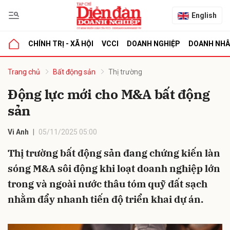
English
CHÍNH TRỊ - XÃ HỘI
VCCI
DOANH NGHIỆP
DOANH NH
bình luận
Trang chủ
Bất động sản
Thị trường
Động lực mới cho M&A bất động
sản
Vi Anh
05/11/2025 05:00
Thị trường bất động sản đang chứng kiến làn
sóng M&A sôi động khi loạt doanh nghiệp lớn
Hủy
G
trong và ngoài nước thâu tóm quỹ đất sạch
nhằm đẩy nhanh tiến độ triển khai dự án.