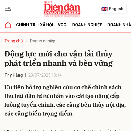
English
CHÍNH TRỊ - XÃ HỘI
VCCI
DOANH NGHIỆP
DOANH NH
bình luận
Trang chủ
Doanh nghiệp
Động lực mới cho vận tải thủy
phát triển nhanh và bền vững
Thy Hằng
20/07/2025 10:14
Ưu tiên hỗ trợ nghiên cứu cơ chế chính sách
thu hút đầu tư tư nhân vào cải tạo nâng cấp
Hủy
G
luồng tuyến chính, các cảng bến thủy nội địa,
các cảng biển trọng điểm.