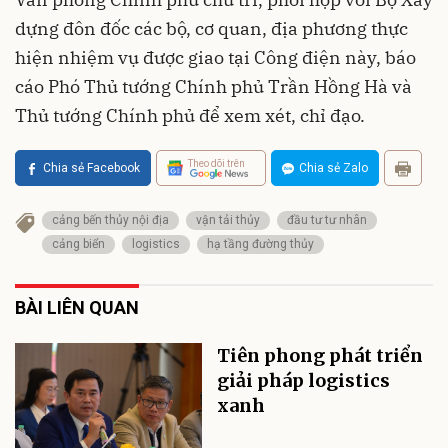
dựng đôn đốc các bộ, cơ quan, địa phương thực
hiện nhiệm vụ được giao tại Công điện này, báo
cáo Phó Thủ tướng Chính phủ Trần Hồng Hà và
Thủ tướng Chính phủ để xem xét, chỉ đạo.
Theo dõi trên
Chia sẻ Facebook
Chia sẻ Zalo
cảng bến thủy nội địa
vận tải thủy
đầu tư tư nhân
cảng biển
logistics
hạ tầng đường thủy
BÀI LIÊN QUAN
Tiên phong phát triển
giải pháp logistics
xanh