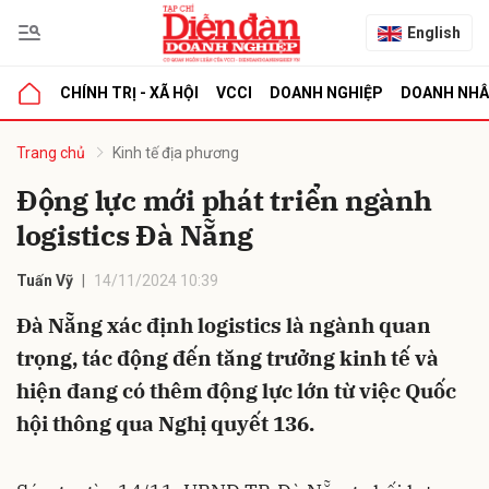
English
CHÍNH TRỊ - XÃ HỘI
VCCI
DOANH NGHIỆP
DOANH NH
bình luận
Trang chủ
Kinh tế địa phương
Động lực mới phát triển ngành
logistics Đà Nẵng
Tuấn Vỹ
14/11/2024 10:39
Đà Nẵng xác định logistics là ngành quan
trọng, tác động đến tăng trưởng kinh tế và
Hủy
G
hiện đang có thêm động lực lớn từ việc Quốc
hội thông qua Nghị quyết 136.