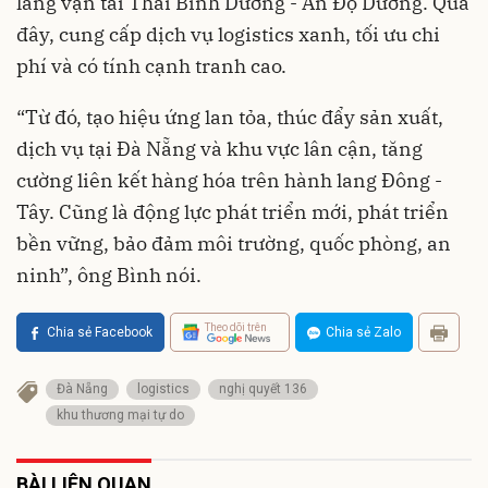
lang vận tải Thái Bình Dương - Ấn Độ Dương. Qua
đây, cung cấp dịch vụ logistics xanh, tối ưu chi
phí và có tính cạnh tranh cao.
“Từ đó, tạo hiệu ứng lan tỏa, thúc đẩy sản xuất,
dịch vụ tại Đà Nẵng và khu vực lân cận, tăng
cường liên kết hàng hóa trên hành lang Đông -
Tây. Cũng là động lực phát triển mới, phát triển
bền vững, bảo đảm môi trường, quốc phòng, an
ninh”, ông Bình nói.
Theo dõi trên
Chia sẻ Facebook
Chia sẻ Zalo
Đà Nẵng
logistics
nghị quyết 136
khu thương mại tự do
BÀI LIÊN QUAN