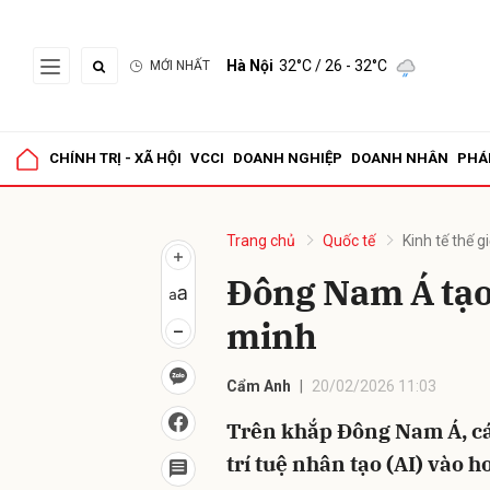
Hà Nội
32°C
/ 26 - 32°C
MỚI NHẤT
Gửi 
CHÍNH TRỊ - XÃ HỘI
VCCI
DOANH NGHIỆP
DOANH NHÂN
PHÁ
Trang chủ
Quốc tế
Kinh tế thế gi
Đông Nam Á tạo
minh
Cẩm Anh
20/02/2026 11:03
Trên khắp Đông Nam Á, các
trí tuệ nhân tạo (AI) vào h