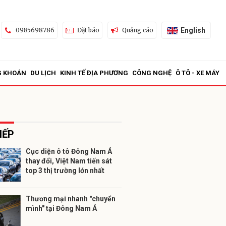
English
0985698786
Đặt báo
Quảng cáo
G KHOÁN
DU LỊCH
KINH TẾ ĐỊA PHƯƠNG
CÔNG NGHỆ
Ô TÔ - XE MÁY
IẾP
Cục diện ô tô Đông Nam Á
thay đổi, Việt Nam tiến sát
ửi
top 3 thị trường lớn nhất
Thương mại nhanh "chuyển
mình" tại Đông Nam Á