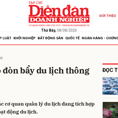
GIỚI THIỆU
bình luận
Thứ Bảy,
08/08/2026
P LUẬT
KHỞI NGHIỆP
BẤT ĐỘNG SẢN
QUỐC TẾ
NGÂN HÀNG - CHỨN
ới
 đòn bẩy du lịch thông
ĐỌC T
Hủy
G
 cơ quan quản lý du lịch đang tích hợp
oạt động du lịch.