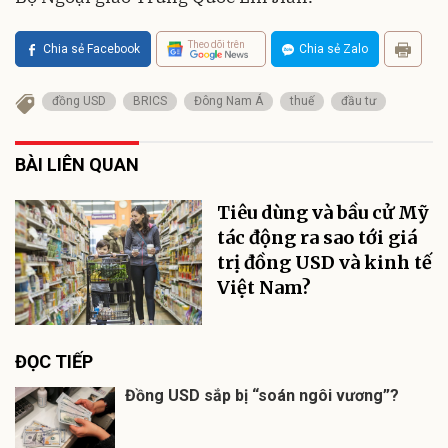
Theo dõi trên
Chia sẻ Facebook
Chia sẻ Zalo
đồng USD
BRICS
Đông Nam Á
thuế
đầu tư
BÀI LIÊN QUAN
Tiêu dùng và bầu cử Mỹ
tác động ra sao tới giá
trị đồng USD và kinh tế
Việt Nam?
ĐỌC TIẾP
Đồng USD sắp bị “soán ngôi vương”?