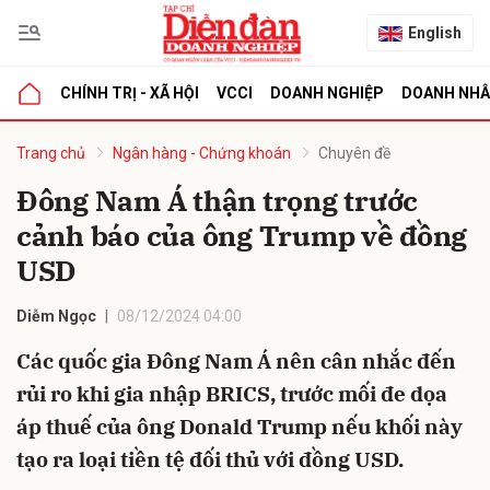
English
CHÍNH TRỊ - XÃ HỘI
VCCI
DOANH NGHIỆP
DOANH NH
bình luận
Trang chủ
Ngân hàng - Chứng khoán
Chuyên đề
Đông Nam Á thận trọng trước
cảnh báo của ông Trump về đồng
USD
Diễm Ngọc
08/12/2024 04:00
Các quốc gia Đông Nam Á nên cân nhắc đến
Hủy
G
rủi ro khi gia nhập BRICS, trước mối đe dọa
áp thuế của ông Donald Trump nếu khối này
tạo ra loại tiền tệ đối thủ với đồng USD.