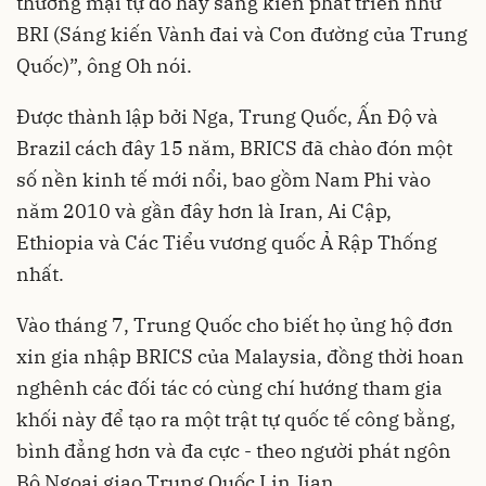
thương mại tự do hay sáng kiến ​​phát triển như
BRI (Sáng kiến ​​Vành đai và Con đường của Trung
Quốc)”, ông Oh nói.
Được thành lập bởi Nga, Trung Quốc, Ấn Độ và
Brazil cách đây 15 năm, BRICS đã chào đón một
số nền kinh tế mới nổi, bao gồm Nam Phi vào
năm 2010 và gần đây hơn là Iran, Ai Cập,
Ethiopia và Các Tiểu vương quốc Ả Rập Thống
nhất.
Vào tháng 7, Trung Quốc cho biết họ ủng hộ đơn
xin gia nhập BRICS của Malaysia, đồng thời hoan
nghênh các đối tác có cùng chí hướng tham gia
khối này để tạo ra một trật tự quốc tế công bằng,
bình đẳng hơn và đa cực - theo người phát ngôn
Bộ Ngoại giao Trung Quốc Lin Jian.