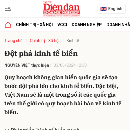
English
CHÍNH TRỊ - XÃ HỘI
VCCI
DOANH NGHIỆP
DOANH NH
bình luận
Trang chủ
Chính trị - Xã hội
Kinh tế
Đột phá kinh tế biển
NGUYỄN VIỆT thực hiện
03/06/2024 12:30
Quy hoạch không gian biển quốc gia sẽ tạo
bước đột phá lớn cho kinh tế biển. Đặc biệt,
Việt Nam sẽ là một trong số ít các quốc gia
Hủy
G
trên thế giới có quy hoạch bài bản về kinh tế
biển.