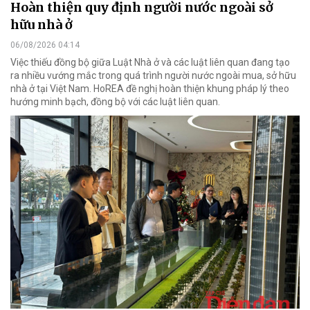
Hoàn thiện quy định người nước ngoài sở
hữu nhà ở
06/08/2026 04:14
Việc thiếu đồng bộ giữa Luật Nhà ở và các luật liên quan đang tạo
ra nhiều vướng mắc trong quá trình người nước ngoài mua, sở hữu
nhà ở tại Việt Nam. HoREA đề nghị hoàn thiện khung pháp lý theo
hướng minh bạch, đồng bộ với các luật liên quan.