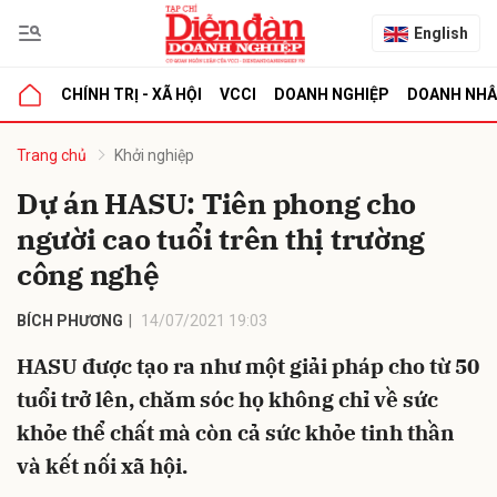
English
CHÍNH TRỊ - XÃ HỘI
VCCI
DOANH NGHIỆP
DOANH NH
bình luận
Trang chủ
Khởi nghiệp
Dự án HASU: Tiên phong cho
người cao tuổi trên thị trường
công nghệ
BÍCH PHƯƠNG
14/07/2021 19:03
HASU được tạo ra như một giải pháp cho từ 50
Hủy
G
tuổi trở lên, chăm sóc họ không chỉ về sức
khỏe thể chất mà còn cả sức khỏe tinh thần
và kết nối xã hội.