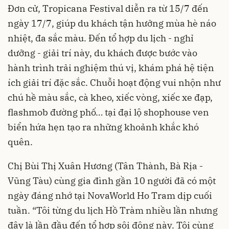
Đơn cử, Tropicana Festival diễn ra từ 15/7 đến
ngày 17/7, giúp du khách tận hưởng mùa hè náo
nhiệt, đa sắc màu. Đến tổ hợp du lịch - nghỉ
dưỡng - giải trí này, du khách được bước vào
hành trình trải nghiệm thú vị, khám phá hệ tiện
ích giải trí đặc sắc. Chuỗi hoạt động vui nhộn như
chú hề màu sắc, cà kheo, xiếc vòng, xiếc xe đạp,
flashmob đường phố… tại đại lộ shophouse ven
biển hứa hẹn tạo ra những khoảnh khắc khó
quên.
Chị Bùi Thị Xuân Hương (Tân Thành, Bà Rịa -
Vũng Tàu) cùng gia đình gần 10 người đã có một
ngày đáng nhớ tại NovaWorld Ho Tram dịp cuối
tuần. “Tôi từng du lịch Hồ Tràm nhiều lần nhưng
đây là lần đầu đến tổ hợp sôi động này. Tôi cùng