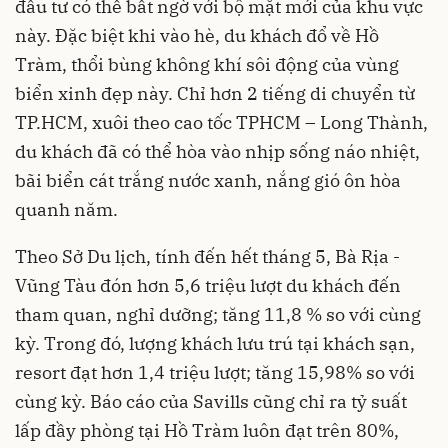
đầu tư có thể bất ngờ với bộ mặt mới của khu vực
này. Đặc biệt khi vào hè, du khách đổ về Hồ
Tràm, thổi bùng không khí sôi động của vùng
biển xinh đẹp này. Chỉ hơn 2 tiếng di chuyển từ
TP.HCM
, xuôi theo cao tốc TPHCM – Long Thành,
du khách đã có thể hòa vào nhịp sống náo nhiệt,
bãi biển cát trắng nước xanh, nắng gió ôn hòa
quanh năm.
Theo Sở Du lịch, tính đến hết tháng 5, Bà Rịa -
Vũng Tàu đón hơn 5,6 triệu lượt du khách đến
tham quan, nghỉ dưỡng; tăng 11,8 % so với cùng
kỳ. Trong đó, lượng khách lưu trú tại khách sạn,
resort đạt hơn 1,4 triệu lượt; tăng 15,98% so với
cùng kỳ. Báo cáo của Savills cũng chỉ ra tỷ suất
lấp đầy phòng tại Hồ Tràm luôn đạt trên 80%,