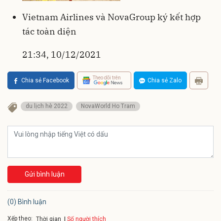
Vietnam Airlines và NovaGroup ký kết hợp
tác toàn diện
21:34, 10/12/2021
Theo dõi trên
Chia sẻ Facebook
Chia sẻ Zalo
du lịch hè 2022
NovaWorld Ho Tram
Gửi bình luận
(0) Bình luận
Xếp theo:
Số người thích
Thời gian