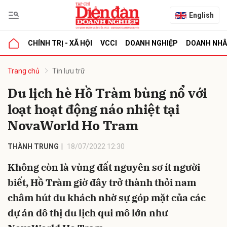
English
CHÍNH TRỊ - XÃ HỘI
VCCI
DOANH NGHIỆP
DOANH NH
bình luận
Trang chủ
Tin lưu trữ
Du lịch hè Hồ Tràm bùng nổ với
loạt hoạt động náo nhiệt tại
NovaWorld Ho Tram
THÀNH TRUNG
18/07/2022 12:30
Không còn là vùng đất nguyên sơ ít người
Hủy
G
biết, Hồ Tràm giờ đây trở thành thỏi nam
châm hút du khách nhờ sự góp mặt của các
dự án đô thị du lịch qui mô lớn như