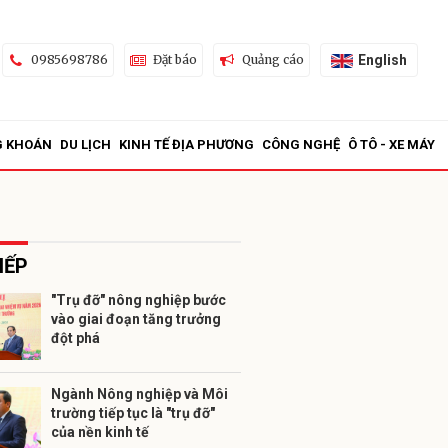
English
0985698786
Đặt báo
Quảng cáo
G KHOÁN
DU LỊCH
KINH TẾ ĐỊA PHƯƠNG
CÔNG NGHỆ
Ô TÔ - XE MÁY
IẾP
"Trụ đỡ" nông nghiệp bước
vào giai đoạn tăng trưởng
ửi
đột phá
Ngành Nông nghiệp và Môi
trường tiếp tục là "trụ đỡ"
của nền kinh tế