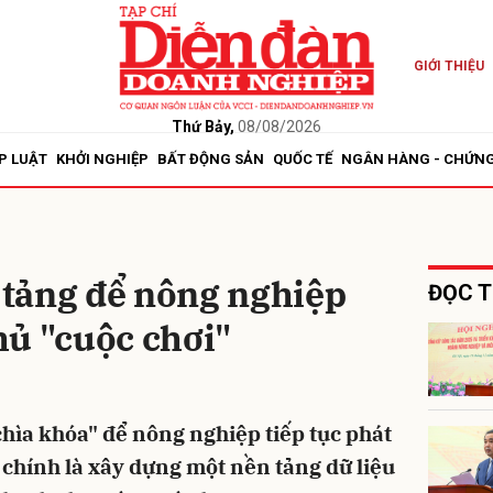
GIỚI THIỆU
bình luận
Thứ Bảy,
08/08/2026
P LUẬT
KHỞI NGHIỆP
BẤT ĐỘNG SẢN
QUỐC TẾ
NGÂN HÀNG - CHỨN
n tảng để nông nghiệp
ĐỌC T
hủ "cuộc chơi"
Hủy
G
hìa khóa" để nông nghiệp tiếp tục phát
 chính là xây dựng một nền tảng dữ liệu