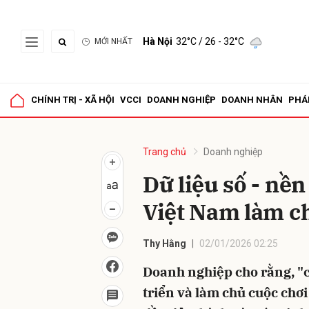
Hà Nội
32°C
/ 26 - 32°C
MỚI NHẤT
Gửi 
CHÍNH TRỊ - XÃ HỘI
VCCI
DOANH NGHIỆP
DOANH NHÂN
PHÁ
Trang chủ
Doanh nghiệp
Dữ liệu số - nề
Việt Nam làm c
Thy Hằng
02/01/2026 02:25
Doanh nghiệp cho rằng, "c
triển và làm chủ cuộc chơi