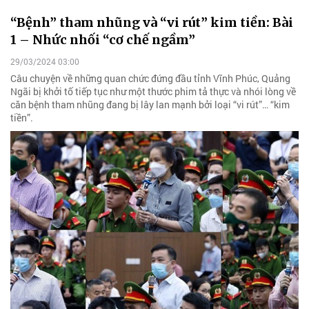
“Bệnh” tham nhũng và “vi rút” kim tiền: Bài
1 – Nhức nhối “cơ chế ngầm”
29/03/2024 03:00
Câu chuyện về những quan chức đứng đầu tỉnh Vĩnh Phúc, Quảng
Ngãi bị khởi tố tiếp tục như một thước phim tả thực và nhói lòng về
căn bệnh tham nhũng đang bị lây lan mạnh bởi loại “vi rút”… “kim
tiền”.