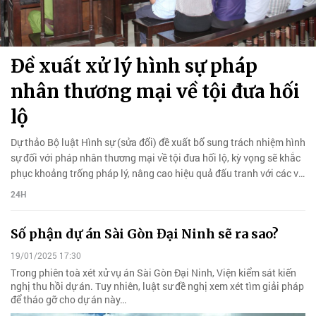
Đề xuất xử lý hình sự pháp
nhân thương mại về tội đưa hối
lộ
Dự thảo Bộ luật Hình sự (sửa đổi) đề xuất bổ sung trách nhiệm hình
sự đối với pháp nhân thương mại về tội đưa hối lộ, kỳ vọng sẽ khắc
phục khoảng trống pháp lý, nâng cao hiệu quả đấu tranh với các vụ
án kinh tế, tham nhũng.
24H
Số phận dự án Sài Gòn Đại Ninh sẽ ra sao?
19/01/2025 17:30
Trong phiên toà xét xử vụ án Sài Gòn Đại Ninh, Viện kiểm sát kiến
nghị thu hồi dự án. Tuy nhiên, luật sư đề nghị xem xét tìm giải pháp
để tháo gỡ cho dự án này…