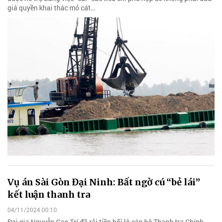
giá quyền khai thác mỏ cát…
Vụ án Sài Gòn Đại Ninh: Bất ngờ cú “bẻ lái”
kết luận thanh tra
04/11/2024 00:10
Đại gia Nguyễn Cao Trí đã rải tiền hối lộ cán bộ Thanh tra Chính