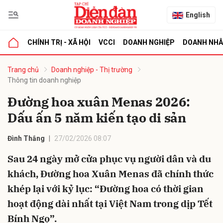
English
CHÍNH TRỊ - XÃ HỘI
VCCI
DOANH NGHIỆP
DOANH NH
bình luận
Trang chủ
Doanh nghiệp - Thị trường
Thông tin doanh nghiệp
Đường hoa xuân Menas 2026:
Dấu ấn 5 năm kiến tạo di sản
Đình Thắng
27/02/2026 08:07
Sau 24 ngày mở cửa phục vụ người dân và du
Hủy
G
khách, Đường hoa Xuân Menas đã chính thức
khép lại với kỷ lục: “Đường hoa có thời gian
hoạt động dài nhất tại Việt Nam trong dịp Tết
Bính Ngọ”.