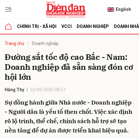
English
CHÍNH TRỊ - XÃ HỘI
VCCI
DOANH NGHIỆP
DOANH NH
bình luận
Trang chủ
Doanh nghiệp
Đường sắt tốc độ cao Bắc - Nam:
Doanh nghiệp đã sẵn sàng đón cơ
hội lớn
Hằng Thy
22/06/2025 08:57
Sự đồng hành giữa Nhà nước - Doanh nghiệp
Hủy
G
- Người dân là yếu tố then chốt. Việc xác định
rõ lộ trình, thể chế, chính sách hỗ trợ sẽ tạo
nền tảng để dự án được triển khai hiệu quả.