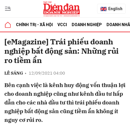
English
CHÍNH TRỊ - XÃ HỘI
VCCI
DOANH NGHIỆP
DOANH NH
bình luận
[eMagazine] Trái phiếu doanh
nghiệp bất động sản: Những rủi
ro tiềm ẩn
LÊ SÁNG
•
12/09/2021 04:00
Bên cạnh việc là kênh huy động vốn thuận lợi
cho doanh nghiệp cũng như kênh đầu tư hấp
Hủy
G
dẫn cho các nhà đầu tư thì trái phiếu doanh
nghiệp bất động sản cũng tiềm ẩn không ít
nguy cơ rủi ro.