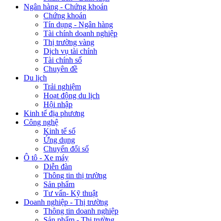
Ngân hàng - Chứng khoán
Chứng khoán
Tín dụng - Ngân hàng
Tài chính doanh nghiệp
Thị trường vàng
Dịch vụ tài chính
Tài chính số
Chuyên đề
Du lịch
Trải nghiệm
Hoạt động du lịch
Hội nhập
Kinh tế địa phương
Công nghệ
Kinh tế số
Ứng dụng
Chuyển đổi số
Ô tô - Xe máy
Diễn đàn
Thông tin thị trường
Sản phẩm
Tư vấn- Kỹ thuật
Doanh nghiệp - Thị trường
Thông tin doanh nghiệp
Sản phẩm - Thị trường