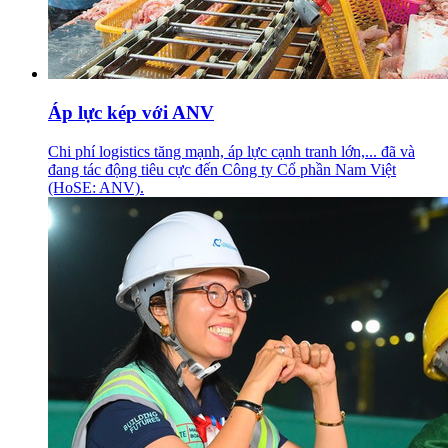
Áp lực kép với ANV
Chi phí logistics tăng mạnh, áp lực cạnh tranh lớn,... đã và
đang tác động tiêu cực đến Công ty Cổ phần Nam Việt
(HoSE: ANV).