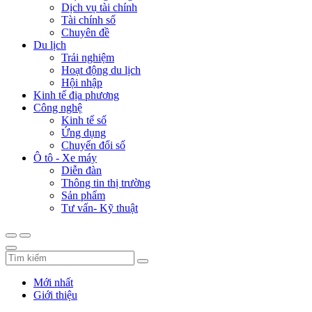
Dịch vụ tài chính
Tài chính số
Chuyên đề
Du lịch
Trải nghiệm
Hoạt động du lịch
Hội nhập
Kinh tế địa phương
Công nghệ
Kinh tế số
Ứng dụng
Chuyển đổi số
Ô tô - Xe máy
Diễn đàn
Thông tin thị trường
Sản phẩm
Tư vấn- Kỹ thuật
Mới nhất
Giới thiệu