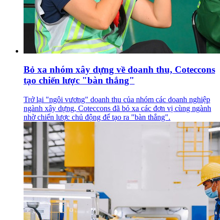
Bỏ xa nhóm xây dựng về doanh thu, Coteccons
tạo chiến lược "bàn thắng"
Trở lại "ngôi vương" doanh thu của nhóm các doanh nghiệp
ngành xây dựng, Coteccons đã bỏ xa các đơn vị cùng ngành
nhờ chiến lược chủ động để tạo ra "bàn thắng".