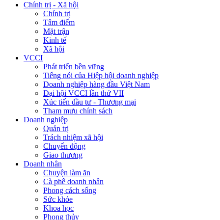
Chính trị - Xã hội
Chính trị
Tâm điểm
Mặt trận
Kinh tế
Xã hội
VCCI
Phát triển bền vững
Tiếng nói của Hiệp hội doanh nghiệp
Doanh nghiệp hàng đầu Việt Nam
Đại hội VCCI lần thứ VII
Xúc tiến đầu tư - Thương mại
Tham mưu chính sách
Doanh nghiệp
Quản trị
Trách nhiệm xã hội
Chuyển động
Giao thương
Doanh nhân
Chuyện làm ăn
Cà phê doanh nhân
Phong cách sống
Sức khỏe
Khoa học
Phong thủy