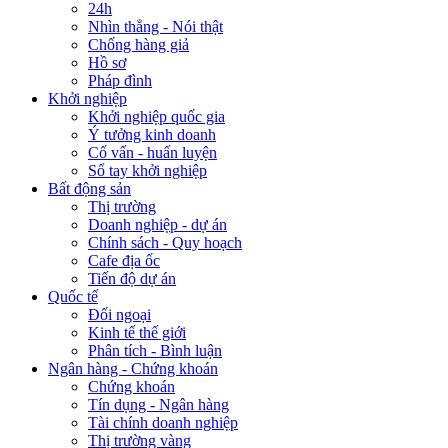
24h
Nhìn thẳng - Nói thật
Chống hàng giả
Hồ sơ
Pháp đình
Khởi nghiệp
Khởi nghiệp quốc gia
Ý tưởng kinh doanh
Cố vấn - huấn luyện
Sổ tay khởi nghiệp
Bất động sản
Thị trường
Doanh nghiệp - dự án
Chính sách - Quy hoạch
Cafe địa ốc
Tiến độ dự án
Quốc tế
Đối ngoại
Kinh tế thế giới
Phân tích - Bình luận
Ngân hàng - Chứng khoán
Chứng khoán
Tín dụng - Ngân hàng
Tài chính doanh nghiệp
Thị trường vàng