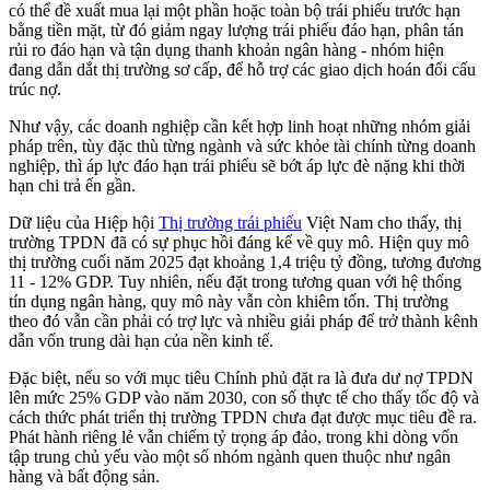
có thể đề xuất mua lại một phần hoặc toàn bộ trái phiếu trước hạn
bằng tiền mặt, từ đó giảm ngay lượng trái phiếu đáo hạn, phân tán
rủi ro đáo hạn và tận dụng thanh khoản ngân hàng - nhóm hiện
đang dẫn dắt thị trường sơ cấp, để hỗ trợ các giao dịch hoán đổi cấu
trúc nợ.
Như vậy, các doanh nghiệp cần kết hợp linh hoạt những nhóm giải
pháp trên, tùy đặc thù từng ngành và sức khỏe tài chính từng doanh
nghiệp, thì áp lực đáo hạn trái phiếu sẽ bớt áp lực đè nặng khi thời
hạn chi trả ến gần.
Dữ liệu của Hiệp hội
Thị trường trái phiếu
Việt Nam cho thấy, thị
trường TPDN đã có sự phục hồi đáng kể về quy mô. Hiện quy mô
thị trường cuối năm 2025 đạt khoảng 1,4 triệu tỷ đồng, tương đương
11 - 12% GDP. Tuy nhiên, nếu đặt trong tương quan với hệ thống
tín dụng ngân hàng, quy mô này vẫn còn khiêm tốn. Thị trường
theo đó vẫn cần phải có trợ lực và nhiều giải pháp để trở thành kênh
dẫn vốn trung dài hạn của nền kinh tế.
Đặc biệt, nếu so với mục tiêu Chính phủ đặt ra là đưa dư nợ TPDN
lên mức 25% GDP vào năm 2030, con số thực tế cho thấy tốc độ và
cách thức phát triển thị trường TPDN chưa đạt được mục tiêu đề ra.
Phát hành riêng lẻ vẫn chiếm tỷ trọng áp đảo, trong khi dòng vốn
tập trung chủ yếu vào một số nhóm ngành quen thuộc như ngân
hàng và bất động sản.