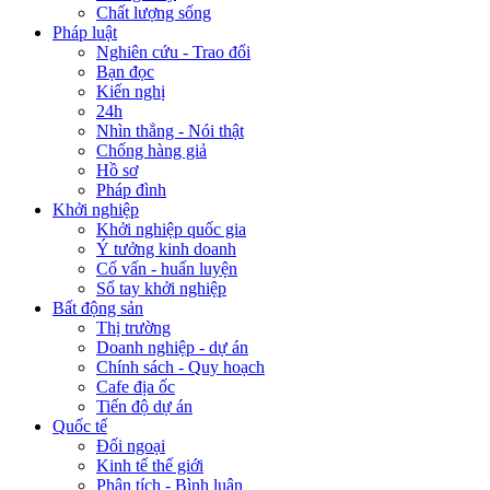
Chất lượng sống
Pháp luật
Nghiên cứu - Trao đổi
Bạn đọc
Kiến nghị
24h
Nhìn thẳng - Nói thật
Chống hàng giả
Hồ sơ
Pháp đình
Khởi nghiệp
Khởi nghiệp quốc gia
Ý tưởng kinh doanh
Cố vấn - huấn luyện
Sổ tay khởi nghiệp
Bất động sản
Thị trường
Doanh nghiệp - dự án
Chính sách - Quy hoạch
Cafe địa ốc
Tiến độ dự án
Quốc tế
Đối ngoại
Kinh tế thế giới
Phân tích - Bình luận