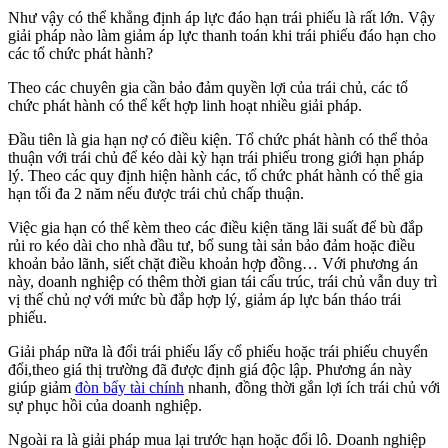
Như vậy có thể khẳng định áp lực đáo hạn trái phiếu là rất lớn. Vậy
giải pháp nào làm giảm áp lực thanh toán khi trái phiếu đáo hạn cho
các tổ chức phát hành?
Theo các chuyên gia cần bảo đảm quyền lợi của trái chủ, các tổ
chức phát hành có thể kết hợp linh hoạt nhiều giải pháp.
Đầu tiên là gia hạn nợ có điều kiện. Tổ chức phát hành có thể thỏa
thuận với trái chủ để kéo dài kỳ hạn trái phiếu trong giới hạn pháp
lý. Theo các quy định hiện hành các, tổ chức phát hành có thể gia
hạn tối đa 2 năm nếu được trái chủ chấp thuận.
Việc gia hạn có thể kèm theo các điều kiện tăng lãi suất để bù đắp
rủi ro kéo dài cho nhà đầu tư, bổ sung tài sản bảo đảm hoặc điều
khoản bảo lãnh, siết chặt điều khoản hợp đồng… Với phương án
này, doanh nghiệp có thêm thời gian tái cấu trúc, trái chủ vẫn duy trì
vị thế chủ nợ với mức bù đắp hợp lý, giảm áp lực bán tháo trái
phiếu.
Giải pháp nữa là đổi trái phiếu lấy cổ phiếu hoặc trái phiếu chuyển
đổi,theo giá thị trường đã được định giá độc lập. Phương án này
giúp giảm
đòn bẩy tài chính
nhanh, đồng thời gắn lợi ích trái chủ với
sự phục hồi của doanh nghiệp.
Ngoài ra là giải pháp mua lại trước hạn hoặc đổi lô. Doanh nghiệp