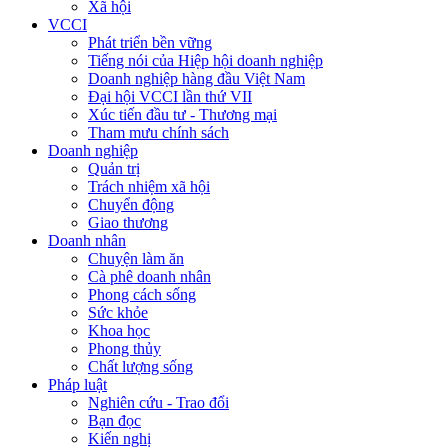
Xã hội
VCCI
Phát triển bền vững
Tiếng nói của Hiệp hội doanh nghiệp
Doanh nghiệp hàng đầu Việt Nam
Đại hội VCCI lần thứ VII
Xúc tiến đầu tư - Thương mại
Tham mưu chính sách
Doanh nghiệp
Quản trị
Trách nhiệm xã hội
Chuyển động
Giao thương
Doanh nhân
Chuyện làm ăn
Cà phê doanh nhân
Phong cách sống
Sức khỏe
Khoa học
Phong thủy
Chất lượng sống
Pháp luật
Nghiên cứu - Trao đổi
Bạn đọc
Kiến nghị