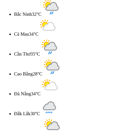
Bắc Ninh
32°C
Cà Mau
34°C
Cần Thơ
35°C
Cao Bẳng
28°C
Đà Nẵng
34°C
Đắk Lắk
30°C