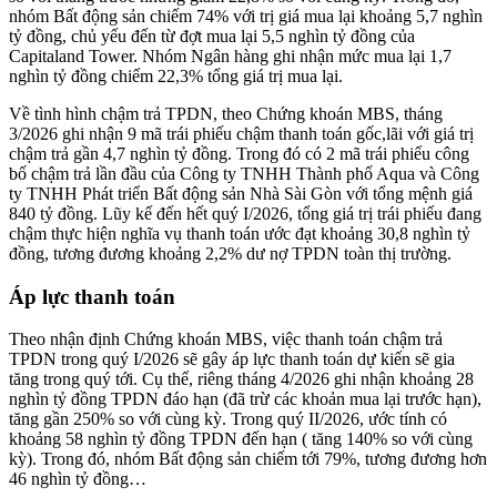
nhóm Bất động sản chiếm 74% với trị giá mua lại khoảng 5,7 nghìn
tỷ đồng, chủ yếu đến từ đợt mua lại 5,5 nghìn tỷ đồng của
Capitaland Tower. Nhóm Ngân hàng ghi nhận mức mua lại 1,7
nghìn tỷ đồng chiếm 22,3% tổng giá trị mua lại.
Về tình hình chậm trả TPDN, theo Chứng khoán MBS, tháng
3/2026 ghi nhận 9 mã trái phiếu chậm thanh toán gốc,lãi với giá trị
chậm trả gần 4,7 nghìn tỷ đồng. Trong đó có 2 mã trái phiếu công
bố chậm trả lần đầu của Công ty TNHH Thành phố Aqua và Công
ty TNHH Phát triển Bất động sản Nhà Sài Gòn với tổng mệnh giá
840 tỷ đồng. Lũy kế đến hết quý I/2026, tổng giá trị trái phiếu đang
chậm thực hiện nghĩa vụ thanh toán ước đạt khoảng 30,8 nghìn tỷ
đồng, tương đương khoảng 2,2% dư nợ TPDN toàn thị trường.
Áp lực thanh toán
Theo nhận định Chứng khoán MBS, việc thanh toán chậm trả
TPDN trong quý I/2026 sẽ gây áp lực thanh toán dự kiến sẽ gia
tăng trong quý tới. Cụ thể, riêng tháng 4/2026 ghi nhận khoảng 28
nghìn tỷ đồng TPDN đáo hạn (đã trừ các khoản mua lại trước hạn),
tăng gần 250% so với cùng kỳ. Trong quý II/2026, ước tính có
khoảng 58 nghìn tỷ đồng TPDN đến hạn ( tăng 140% so với cùng
kỳ). Trong đó, nhóm Bất động sản chiếm tới 79%, tương đương hơn
46 nghìn tỷ đồng…