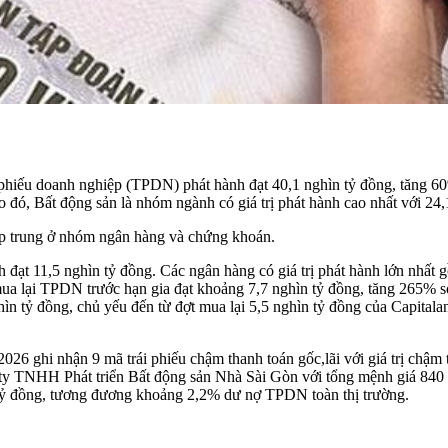
i phiếu doanh nghiệp (TPDN) phát hành đạt 40,1 nghìn tỷ đồng, tăng 6
đó, Bất động sản là nhóm ngành có giá trị phát hành cao nhất với 24,
tập trung ở nhóm ngân hàng và chứng khoán.
 đạt 11,5 nghìn tỷ đồng. Các ngân hàng có giá trị phát hành lớn nhất
ua lại TPDN trước hạn gia đạt khoảng 7,7 nghìn tỷ đồng, tăng 265% s
hìn tỷ đồng, chủ yếu đến từ đợt mua lại 5,5 nghìn tỷ đồng của Capita
 ghi nhận 9 mã trái phiếu chậm thanh toán gốc,lãi với giá trị chậm t
NHH Phát triển Bất động sản Nhà Sài Gòn với tổng mệnh giá 840 tỷ đ
 tỷ đồng, tương đương khoảng 2,2% dư nợ TPDN toàn thị trường.