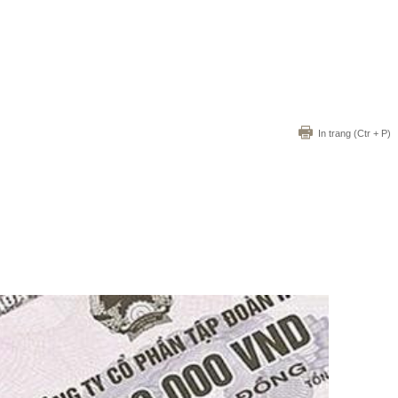
In trang
(Ctr + P)