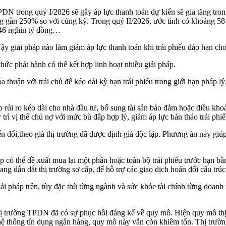
 trong quý I/2026 sẽ gây áp lực thanh toán dự kiến sẽ gia tăng trong
ng gần 250% so với cùng kỳ. Trong quý II/2026, ước tính có khoảng 5
 46 nghìn tỷ đồng…
Vậy giải pháp nào làm giảm áp lực thanh toán khi trái phiếu đáo hạn ch
hức phát hành có thể kết hợp linh hoạt nhiều giải pháp.
a thuận với trái chủ để kéo dài kỳ hạn trái phiếu trong giới hạn pháp l
đắp rủi ro kéo dài cho nhà đầu tư, bổ sung tài sản bảo đảm hoặc điều 
 trì vị thế chủ nợ với mức bù đắp hợp lý, giảm áp lực bán tháo trái phiế
yển đổi,theo giá thị trường đã được định giá độc lập. Phương án này gi
p có thể đề xuất mua lại một phần hoặc toàn bộ trái phiếu trước hạn bằ
g dẫn dắt thị trường sơ cấp, để hỗ trợ các giao dịch hoán đổi cấu trúc
 pháp trên, tùy đặc thù từng ngành và sức khỏe tài chính từng doanh ng
ị trường TPDN đã có sự phục hồi đáng kể về quy mô. Hiện quy mô thị 
 thống tín dụng ngân hàng, quy mô này vẫn còn khiêm tốn. Thị trường t