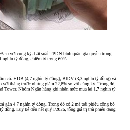
0% so với cùng kỳ. Lãi suất TPDN bình quân gia quyền trong
1 nghìn tỷ đồng, chiếm tỷ trọng 60%.
 gồm có: HDB (4,7 nghìn tỷ đồng), BIDV (3,3 nghìn tỷ đồng) và
o với tháng trước nhưng giảm 22,8% so với cùng kỳ. Trong đó,
land Tower. Nhóm Ngân hàng ghi nhận mức mua lại 1,7 nghìn tỷ
rả gần 4,7 nghìn tỷ đồng. Trong đó có 2 mã trái phiếu công bố
ồng. Lũy kế đến hết quý I/2026, tổng giá trị trái phiếu đang