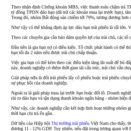
Theo nhận định Chứng khoán MBS, việc thanh toán chậm trả TPDN
tỷ đồng TPDN đáo hạn (đã trừ các khoản mua lại trước hạn), tă
Trong đó, nhóm Bất động sản chiếm tới 79%, tương đương hơn
Như vậy có thể khẳng định áp lực đáo hạn trái phiếu là rất lớn. 
Theo các chuyên gia cần bảo đảm quyền lợi của trái chủ, các tổ c
Đầu tiên là gia hạn nợ có điều kiện. Tổ chức phát hành có thể thỏ
hạn tối đa 2 năm nếu được trái chủ chấp thuận.
Việc gia hạn có thể kèm theo các điều kiện tăng lãi suất để bù 
này, doanh nghiệp có thêm thời gian tái cấu trúc, trái chủ vẫn duy
Giải pháp nữa là đổi trái phiếu lấy cổ phiếu hoặc trái phiếu chu
sự phục hồi của doanh nghiệp.
Ngoài ra là giải pháp mua lại trước hạn hoặc đổi lô. Doanh nghiệ
rủi ro đáo hạn và tận dụng thanh khoản ngân hàng - nhóm hiện đan
Như vậy, các doanh nghiệp cần kết hợp linh hoạt những nhóm giải
thời hạn chi trả ến gần.
Dữ liệu của Hiệp hội
Thị trường trái phiếu
Việt Nam cho thấy, th
đương 11 - 12% GDP. Tuy nhiên, nếu đặt trong tương quan với hệ