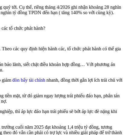
 quý tới. Cụ thể, riêng tháng 4/2026 ghi nhận khoảng 28 nghìn
8 nghìn tỷ đồng TPDN đến hạn ( tăng 140% so với cùng kỳ).
o các tổ chức phát hành?
ý. Theo các quy định hiện hành các, tổ chức phát hành có thể gia
khoản bảo lãnh, siết chặt điều khoản hợp đồng… Với phương án
u.
úp giảm
đòn bẩy tài chính
nhanh, đồng thời gắn lợi ích trái chủ với
ng tiền mặt, từ đó giảm ngay lượng trái phiếu đáo hạn, phân tán
 nợ.
hiệp, thì áp lực đáo hạn trái phiếu sẽ bớt áp lực đè nặng khi
trường cuối năm 2025 đạt khoảng 1,4 triệu tỷ đồng, tương
heo đó vẫn cần phải có trợ lực và nhiều giải pháp để trở thành