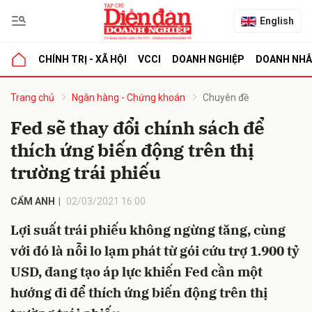
English
CHÍNH TRỊ - XÃ HỘI
VCCI
DOANH NGHIỆP
DOANH NH
bình luận
Trang chủ
Ngân hàng - Chứng khoán
Chuyên đề
Fed sẽ thay đổi chính sách để
thích ứng biến động trên thị
trường trái phiếu
CẨM ANH
02/03/2021 16:00
Lợi suất trái phiếu không ngừng tăng, cùng
Hủy
G
với đó là nỗi lo lạm phát từ gói cứu trợ 1.900 tỷ
USD, đang tạo áp lực khiến Fed cần một
hướng đi để thích ứng biến động trên thị