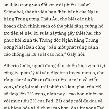
sự thận trọng nào đối với trái phiếu. Isabel
Schnabel, thành viên ban điều hành của Ngân
hàng Trung ương Châu Âu, cho biết các nhà
hoạch định chính sách có thể phải tăng cường hỗ
trợ tiền tệ nếu lợi suất nàytăng gây thiệt hại cho
phục hồi kinh tế. Thống đốc Ngân hàng Trung
ương Nhật Bản cũng “bắn một phát súng cảnh
cáo chống lại lợi suất cao hơn,” Galy nói.
Alberto Gallo, người đứng đầu chiến lược vĩ mô tại
công ty quản lý tài sản Algebris Investments, cho
rằng các nhà đầu tư đã trở nên tự mãn về triển
vọng tăng lợi suất trái phiếu và lạm phát của Mỹ
sẽ tăng lên 3% trong năm nay - cao hơn nhiều so
với mục tiêu 2% của Fed. Bất chấp mối đe dọa về
giá hàng hóa và dịch vụ cao hơn, ông hy vọng Fed