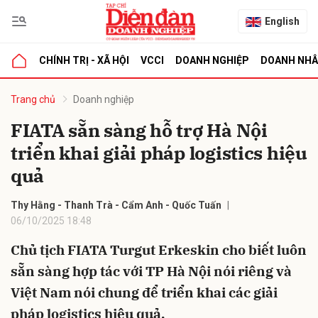
English
CHÍNH TRỊ - XÃ HỘI
VCCI
DOANH NGHIỆP
DOANH NH
bình luận
Trang chủ
Doanh nghiệp
FIATA sẵn sàng hỗ trợ Hà Nội
triển khai giải pháp logistics hiệu
quả
Thy Hằng - Thanh Trà - Cẩm Anh - Quốc Tuấn
06/10/2025 18:48
Hủy
G
Chủ tịch FIATA Turgut Erkeskin cho biết luôn
sẵn sàng hợp tác với TP Hà Nội nói riêng và
Việt Nam nói chung để triển khai các giải
pháp logistics hiệu quả.