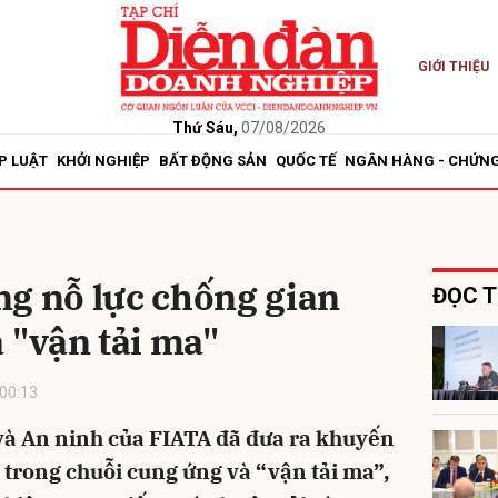
GIỚI THIỆU
bình luận
Thứ Sáu,
07/08/2026
P LUẬT
KHỞI NGHIỆP
BẤT ĐỘNG SẢN
QUỐC TẾ
NGÂN HÀNG - CHỨN
ng nỗ lực chống gian
ĐỌC T
à "vận tải ma"
Hủy
G
00:13
và An ninh của FIATA đã đưa ra khuyến
 trong chuỗi cung ứng và “vận tải ma”,