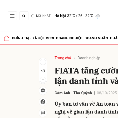
Hà Nội
32°C
/ 26 - 32°C
MỚI NHẤT
Gửi 
CHÍNH TRỊ - XÃ HỘI
VCCI
DOANH NGHIỆP
DOANH NHÂN
PHÁ
Trang chủ
Doanh nghiệp
FIATA tăng cườ
lận danh tính v
Cẩm Anh - Thư Quỳnh
08/10/2025 
Ủy ban tư vấn về An toàn 
nghị về gian lận danh tính