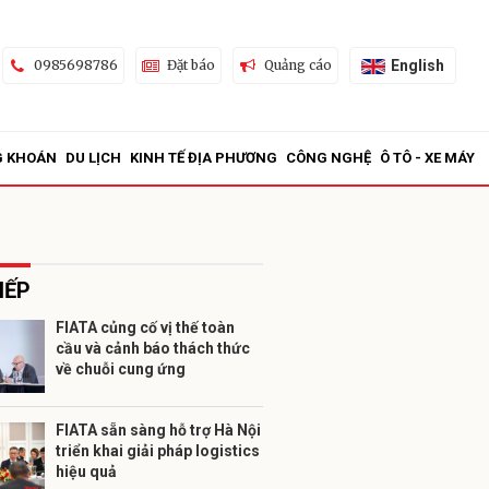
English
0985698786
Đặt báo
Quảng cáo
G KHOÁN
DU LỊCH
KINH TẾ ĐỊA PHƯƠNG
CÔNG NGHỆ
Ô TÔ - XE MÁY
IẾP
FIATA củng cố vị thế toàn
cầu và cảnh báo thách thức
ửi
về chuỗi cung ứng
FIATA sẵn sàng hỗ trợ Hà Nội
triển khai giải pháp logistics
hiệu quả