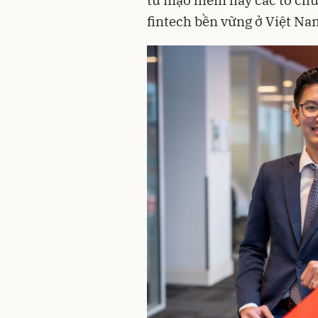
tư mạo hiểm hay các tổ chứ
fintech bền vững ở Việt Na