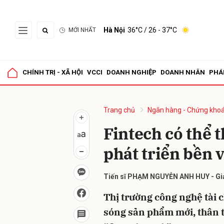
Hà Nội
36°C
/ 26 - 37°C
MỚI NHẤT
Gửi 
CHÍNH TRỊ - XÃ HỘI
VCCI
DOANH NGHIỆP
DOANH NHÂN
PHÁ
Trang chủ
Ngân hàng - Chứng kho
Fintech có thể 
phát triển bền 
Tiến sĩ PHẠM NGUYỄN ANH HUY - Giả
Thị trường công nghệ tài 
sóng sản phẩm mới, thân t