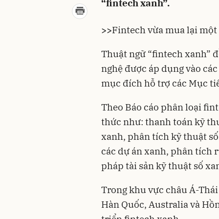
“fintech xanh”.
>>
Fintech vừa mua lại một 
Thuật ngữ “fintech xanh” 
nghệ được áp dụng vào các
mục đích hỗ trợ các Mục ti
Theo Báo cáo phân loại fin
thức như: thanh toán kỹ thu
xanh, phân tích kỹ thuật s
các dự án xanh, phân tích r
pháp tài sản kỹ thuật số x
Trong khu vực châu Á-Thái 
Hàn Quốc, Australia và Hồn
triển fintech xanh.