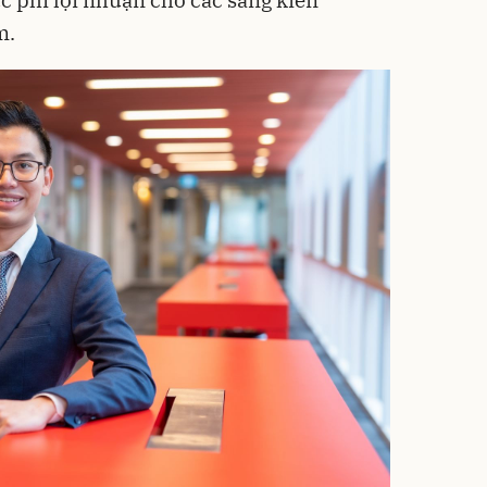
c phi lợi nhuận cho các sáng kiến
m.