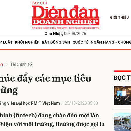
GIỚI THIỆU
bình luận
Chủ Nhật,
09/08/2026
P LUẬT
KHỞI NGHIỆP
BẤT ĐỘNG SẢN
QUỐC TẾ
NGÂN HÀNG - CHỨN
án
Tài chính số
thúc đẩy các mục tiêu
ĐỌC T
vững
Hủy
G
ng viên Đại học RMIT Việt Nam
25/10/2023 05:30
chính (fintech) đang chào đón một làn
hiện với môi trường, thường được gọi là