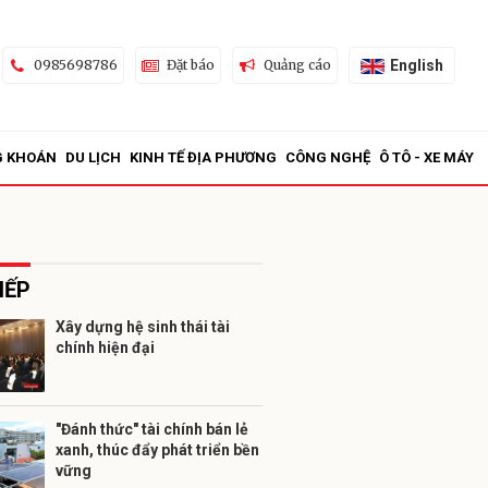
English
0985698786
Đặt báo
Quảng cáo
G KHOÁN
DU LỊCH
KINH TẾ ĐỊA PHƯƠNG
CÔNG NGHỆ
Ô TÔ - XE MÁY
IẾP
Xây dựng hệ sinh thái tài
chính hiện đại
ửi
"Đánh thức" tài chính bán lẻ
xanh, thúc đẩy phát triển bền
vững