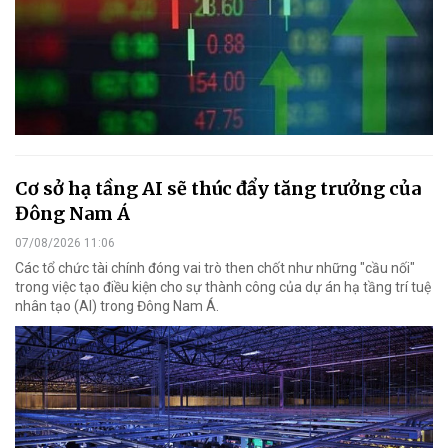
Cơ sở hạ tầng AI sẽ thúc đẩy tăng trưởng của
Đông Nam Á
07/08/2026 11:06
Các tổ chức tài chính đóng vai trò then chốt như những "cầu nối"
trong việc tạo điều kiện cho sự thành công của dự án hạ tầng trí tuệ
nhân tạo (AI) trong Đông Nam Á.