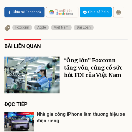
Theo dõi trên
Chia sẻ Facebook
Chia sẻ Zalo
Foxconn
Apple
Việt Nam
Đài Loan
BÀI LIÊN QUAN
"Ông lớn” Foxconn
tăng vốn, củng cố sức
hút FDI của Việt Nam
ĐỌC TIẾP
Nhà gia công iPhone làm thương hiệu xe
điện riêng