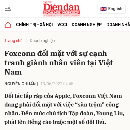
English
CHÍNH TRỊ - XÃ HỘI
VCCI
DOANH NGHIỆP
DOANH NH
bình luận
Trang chủ
Doanh nghiệp
Foxconn đối mặt với sự cạnh
tranh giành nhân viên tại Việt
Nam
NGUYỄN CHUẨN
13/06/2022 04:45
Đối tác lắp ráp của Apple, Foxconn Việt Nam
Hủy
G
đang phải đối mặt với việc “săn trộm” công
nhân. Đến mức chủ tịch Tập đoàn, Young Liu,
phải lên tiếng cáo buộc một số đối thủ.