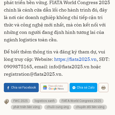
phát triển bền vững. FIATA World Congress 2025
chính là cánh cửa dẫn lối cho hành trình đó, đây
là nơi các doanh nghiệp không chỉ tiếp cận tri
thức và công nghệ mới nhất, mà còn kết nối với
những con người đang định hình tương lai của
ngành logistics toàn cầu.
Để biết thêm thông tin và đăng ký tham dự, vui
lòng truy cập: Website:
https://fiata2025.vn
, SĐT:
0909875165, email:
info@fiata2025.vn
hoặc
registration@fiata2025.vn
.
Theo dõi trên
Chia sẻ Facebook
Chia sẻ Zalo
FWC 2025
logistics xanh
FIATA World Congress 2025
phát triển bền vững
chuỗi cung ứng
chuyển đổi bền vững