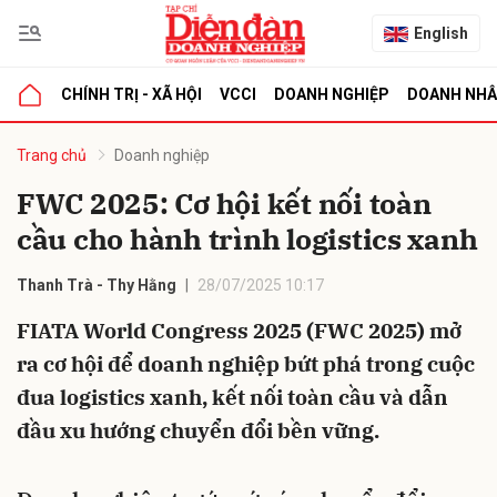
English
CHÍNH TRỊ - XÃ HỘI
VCCI
DOANH NGHIỆP
DOANH NH
bình luận
Trang chủ
Doanh nghiệp
FWC 2025: Cơ hội kết nối toàn
cầu cho hành trình logistics xanh
Thanh Trà - Thy Hằng
28/07/2025 10:17
FIATA World Congress 2025 (FWC 2025) mở
ra cơ hội để doanh nghiệp bứt phá trong cuộc
Hủy
G
đua logistics xanh, kết nối toàn cầu và dẫn
đầu xu hướng chuyển đổi bền vững.