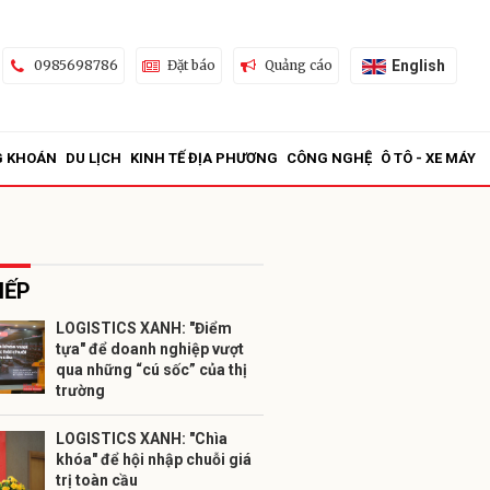
English
0985698786
Đặt báo
Quảng cáo
G KHOÁN
DU LỊCH
KINH TẾ ĐỊA PHƯƠNG
CÔNG NGHỆ
Ô TÔ - XE MÁY
IẾP
LOGISTICS XANH: "Điểm
tựa" để doanh nghiệp vượt
ửi
qua những “cú sốc” của thị
trường
LOGISTICS XANH: "Chìa
khóa" để hội nhập chuỗi giá
trị toàn cầu