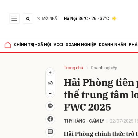
Hà Nội
36°C
/ 26 - 37°C
MỚI NHẤT
Gửi 
CHÍNH TRỊ - XÃ HỘI
VCCI
DOANH NGHIỆP
DOANH NHÂN
PHÁ
Trang chủ
Doanh nghiệp
Hải Phòng tiên
thế trung tâm lo
FWC 2025
THY HẰNG - CẨM LY
22/07/2025 1
Hải Phòng chính thức trở 