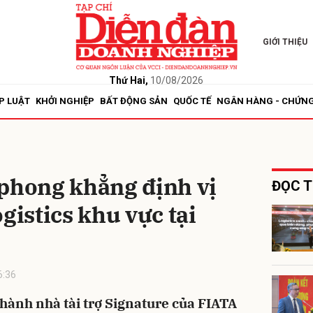
GIỚI THIỆU
bình luận
Thứ Hai,
10/08/2026
P LUẬT
KHỞI NGHIỆP
BẤT ĐỘNG SẢN
QUỐC TẾ
NGÂN HÀNG - CHỨN
 phong khẳng định vị
ĐỌC T
gistics khu vực tại
Hủy
G
6:36
thành nhà tài trợ Signature của FIATA