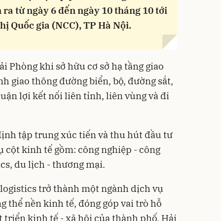
n ra từ ngày 6 đến ngày 10 tháng 10 tới
hị Quốc gia (NCC), TP Hà Nội.
ải Phòng khi sở hữu cơ sở hạ tầng giao
ình giao thông đường biển, bộ, đường sắt,
ận lợi kết nối liên tỉnh, liên vùng và đi
nh tập trung xúc tiến và thu hút đầu tư
ụ cột kinh tế gồm: công nghiệp - công
ics, du lịch - thương mại.
, logistics trở thành một ngành dịch vụ
g thể nền kinh tế, đóng góp vai trò hỗ
t triển kinh tế - xã hội của thành phố. Hải