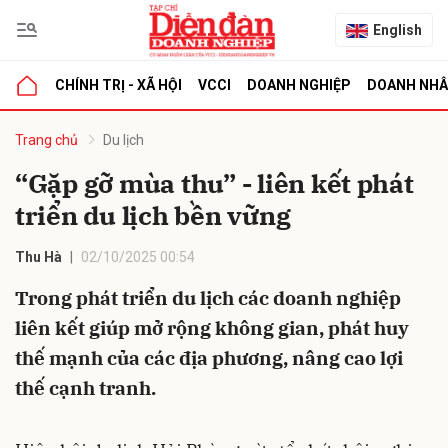
English
CHÍNH TRỊ - XÃ HỘI
VCCI
DOANH NGHIỆP
DOANH NH
bình luận
Trang chủ
Du lịch
“Gặp gỡ mùa thu” - liên kết phát
triển du lịch bền vững
Thu Hà
02/10/2025 00:54
Trong phát triển du lịch các doanh nghiệp
liên kết giúp mở rộng không gian, phát huy
Hủy
G
thế mạnh của các địa phương, nâng cao lợi
thế cạnh tranh.