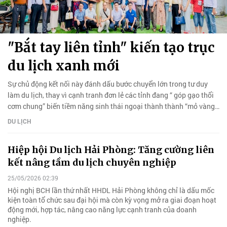
"Bắt tay liên tỉnh" kiến tạo trục
du lịch xanh mới
Sự chủ động kết nối này đánh dấu bước chuyển lớn trong tư duy
làm du lịch, thay vì cạnh tranh đơn lẻ các tỉnh đang “ góp gạo thổi
cơm chung” biến tiềm năng sinh thái ngoại thành thành “mỏ vàng”
hút khách.
DU LỊCH
Hiệp hội Du lịch Hải Phòng: Tăng cường liên
kết nâng tầm du lịch chuyên nghiệp
25/05/2026 02:39
Hội nghị BCH lần thứ nhất HHDL Hải Phòng không chỉ là dấu mốc
kiện toàn tổ chức sau đại hội mà còn kỳ vọng mở ra giai đoạn hoạt
động mới, hợp tác, nâng cao năng lực cạnh tranh của doanh
nghiệp.