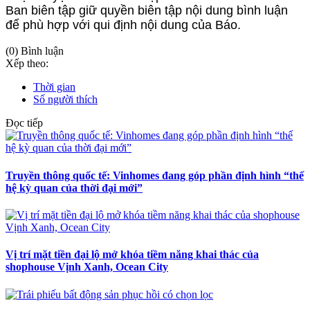
Ban biên tập giữ quyền biên tập nội dung bình luận
để phù hợp với qui định nội dung của Báo.
(0) Bình luận
Xếp theo:
Thời gian
Số người thích
Đọc tiếp
Truyền thông quốc tế: Vinhomes đang góp phần định hình “thế
hệ kỳ quan của thời đại mới”
Vị trí mặt tiền đại lộ mở khóa tiềm năng khai thác của
shophouse Vịnh Xanh, Ocean City