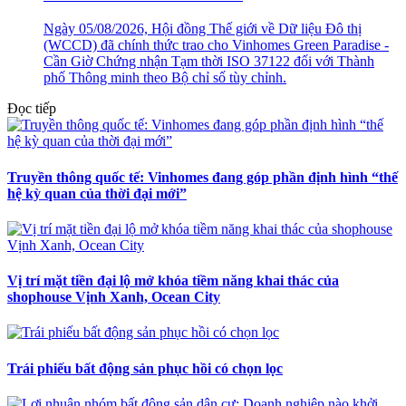
Ngày 05/08/2026, Hội đồng Thế giới về Dữ liệu Đô thị
(WCCD) đã chính thức trao cho Vinhomes Green Paradise -
Cần Giờ Chứng nhận Tạm thời ISO 37122 đối với Thành
phố Thông minh theo Bộ chỉ số tùy chỉnh.
Đọc tiếp
Truyền thông quốc tế: Vinhomes đang góp phần định hình “thế
hệ kỳ quan của thời đại mới”
Vị trí mặt tiền đại lộ mở khóa tiềm năng khai thác của
shophouse Vịnh Xanh, Ocean City
Trái phiếu bất động sản phục hồi có chọn lọc