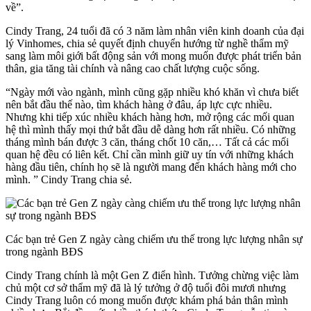
về”.
Cindy Trang, 24 tuổi đã có 3 năm làm nhân viên kinh doanh của đại
lý
Vinhomes
, chia sẻ quyết định chuyển hướng từ nghề thẩm mỹ
sang làm môi giới bất động sản với mong muốn được phát triển bản
thân, gia tăng tài chính và nâng cao chất lượng cuộc sống.
“Ngày mới vào ngành, mình cũng gặp nhiều khó khăn vì chưa biết
nên bắt đầu thế nào, tìm khách hàng ở đâu, áp lực cực nhiều.
Nhưng khi tiếp xúc nhiều khách hàng hơn, mở rộng các mối quan
hệ thì mình thấy mọi thứ bắt đầu dễ dàng hơn rất nhiều. Có những
tháng mình bán được 3 căn, tháng chốt 10 căn,… Tất cả các mối
quan hệ đều có liên kết. Chỉ cần mình giữ uy tín với những khách
hàng đầu tiên, chính họ sẽ là người mang đến khách hàng mới cho
mình. ” Cindy Trang chia sẻ.
Các bạn trẻ Gen Z ngày càng chiếm ưu thế trong lực lượng nhân sự
trong ngành BĐS
Cindy Trang chính là một Gen Z điển hình. Tưởng chừng việc làm
chủ một cơ sở thẩm mỹ đã là lý tưởng ở độ tuổi đôi mươi nhưng
Cindy Trang luôn có mong muốn được khám phá bản thân mình