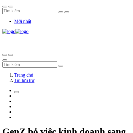
Mới nhất
Trang chủ
Tin lưu trữ
GenZ bỏ việc kinh doanh sang