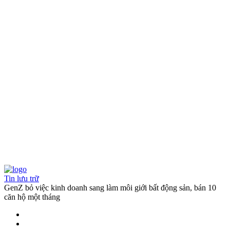
Tin lưu trữ
GenZ bỏ việc kinh doanh sang làm môi giới bất động sản, bán 10
căn hộ một tháng