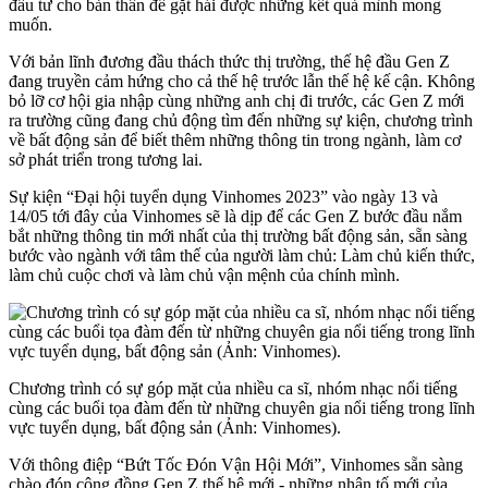
đầu tư cho bản thân để gặt hái được những kết quả mình mong
muốn.
Với bản lĩnh đương đầu thách thức thị trường, thế hệ đầu Gen Z
đang truyền cảm hứng cho cả thế hệ trước lẫn thế hệ kế cận. Không
bỏ lỡ cơ hội gia nhập cùng những anh chị đi trước, các Gen Z mới
ra trường cũng đang chủ động tìm đến những sự kiện, chương trình
về bất động sản để biết thêm những thông tin trong ngành, làm cơ
sở phát triển trong tương lai.
Sự kiện “Đại hội tuyển dụng Vinhomes 2023” vào ngày 13 và
14/05 tới đây của Vinhomes sẽ là dịp để các Gen Z bước đầu nắm
bắt những thông tin mới nhất của thị trường
bất động sản
, sẵn sàng
bước vào ngành với tâm thế của người làm chủ: Làm chủ kiến thức,
làm chủ cuộc chơi và làm chủ vận mệnh của chính mình.
Chương trình có sự góp mặt của nhiều ca sĩ, nhóm nhạc nổi tiếng
cùng các buổi tọa đàm đến từ những chuyên gia nổi tiếng trong lĩnh
vực tuyển dụng, bất động sản (Ảnh: Vinhomes).
Với thông điệp “Bứt Tốc Đón Vận Hội Mới”, Vinhomes sẵn sàng
chào đón cộng đồng Gen Z thế hệ mới - những nhân tố mới của