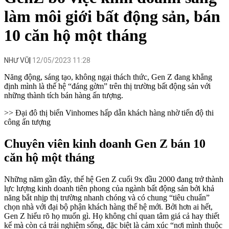
làm môi giới bất động sản, bán
10 căn hộ một tháng
NHƯ VŨ
12/05/2023 11:28
Năng động, sáng tạo, không ngại thách thức, Gen Z đang khẳng
định mình là thế hệ “đáng gờm” trên thị trường bất động sản với
những thành tích bán hàng ấn tượng.
>> Đại đô thị biển Vinhomes hấp dẫn khách hàng nhờ tiến độ thi
công ấn tượng
Chuyên viên kinh doanh Gen Z bán 10
căn hộ một tháng
Những năm gần đây, thế hệ Gen Z cuối 9x đầu 2000 đang trở thành
lực lượng kinh doanh tiên phong của ngành bất động sản bởi khả
năng bắt nhịp thị trường nhanh chóng và có chung “tiêu chuẩn”
chọn nhà với đại bộ phận khách hàng thế hệ mới. Bởi hơn ai hết,
Gen Z hiểu rõ họ muốn gì. Họ không chỉ quan tâm giá cả hay thiết
kế mà còn cả trải nghiệm sống, đặc biệt là cảm xúc “nơi mình thuộc