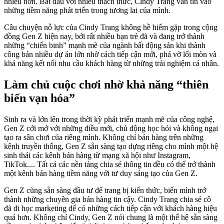
nhiều hơn. Bắt đầu với nhiều thách thức, Cindy Trang vẫn tin vào
những tiềm năng phát triển trong tương lai của mình.
Câu chuyện nỗ lực của Cindy Trang không hề hiếm gặp trong cộng
đồng Gen Z hiện nay, bởi rất nhiều bạn trẻ đã và đang trở thành
những “chiến binh” mạnh mẽ của ngành bất động sản khi thành
công bán nhiều
dự án lớn
nhờ cách tiếp cận mới, phá vỡ lối mòn và
khả năng kết nối nhu cầu khách hàng từ những trải nghiệm cá nhân.
Làm chủ cuộc chơi nhờ khả năng “thiên
biến vạn hóa”
Sinh ra và lớn lên trong thời kỳ phát triển mạnh mẽ của công nghệ,
Gen Z cởi mở với những điều mới, chủ động học hỏi và không ngại
tạo ra sân chơi của riêng mình. Không chỉ bán hàng trên những
kênh truyền thống, Gen Z sẵn sàng tạo dựng riêng cho mình một hệ
sinh thái các kênh bán hàng từ mạng xã hội như Instagram,
TikTok.... Tất cả các nền tảng chia sẻ thông tin đều có thể trở thành
một kênh bán hàng tiềm năng với tư duy sáng tạo của Gen Z.
Gen Z cũng sẵn sàng đầu tư để trang bị kiến thức, biến mình trở
thành những chuyên gia bán hàng tin cậy. Cindy Trang chia sẻ cô
đã đi học marketing để có những cách tiếp cận với khách hàng hiệu
quả hơn. Không chỉ Cindy, Gen Z nói chung là một thế hệ sẵn sàng