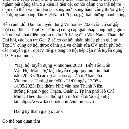
ngành bất động sản. Sự kiện là tiền đề, cơ hội dành cho thế hệ trẻ
dám dấn thân và đón đầu làn sóng mới, song hành cùng thương hiệu
bất động sản hàng đầu Việt Nam bứt phá, gặt hái những thành công.
Bên cạnh đó, Đại hội tuyển dụng Vinhomes 2023 còn có sự góp
mặt của đối tác TopCV - đơn vị cung cấp giải pháp công nghệ giúp
kết nối và phát triển nguồn nhân lực hàng đầu Việt Nam. Tham dự
Đại hội, các bạn trẻ Gen Z sẽ có cơ hội nhận nhiều phần quà từ
TopCV cùng cơ hội được đánh giá và chỉnh sửa CV miễn phí bởi
các chuyên gia TopCV để gia tăng cơ hội tiếp cận nhà tuyển dụng
từ CV của mình.
“Đại hội tuyển dụng Vinhomes 2023 - Bứt Tốc Đón
Vận Hội Mới”: Sự kiện tuyển dụng quy mô lớn nhất
năm 2023 với các dự án cao cấp sắp mở bán của
Vinhomes: Thời gian: 9:00 - 21:00 ngày 13/05 -
14/05/2023; Địa điểm: Nhà văn hóa Thanh Niên,
đường Phạm Ngọc Thạch, Quận 1, Thành phố Hồ Chí
Minh; Theo dõi các thông tin mới nhất được cập nhật
tại:
https://www.facebook.com/vinhomes.vn
Đăng ký tham gia tại:
Link
Có thể bạn quan tâm