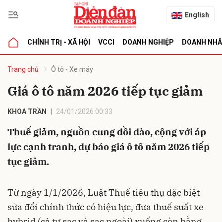
English
CHÍNH TRỊ - XÃ HỘI
VCCI
DOANH NGHIỆP
DOANH NH
bình luận
Trang chủ
Ô tô - Xe máy
Giá ô tô năm 2026 tiếp tục giảm
KHOA TRẦN
24/01/2026 00:33
Thuế giảm, nguồn cung dồi dào, cộng với áp
lực cạnh tranh, dự báo giá ô tô năm 2026 tiếp
tục giảm.
Hủy
G
Từ ngày 1/1/2026, Luật Thuế tiêu thụ đặc biệt
sửa đổi chính thức có hiệu lực, đưa thuế suất xe
hybrid (cả tự sạc và sạc ngoài) xuống còn bằng