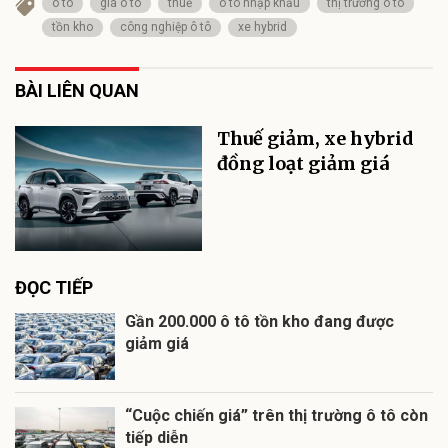
ô tô
giá ô tô
thuế
ô tô nhập khẩu
thị trường ô tô
tồn kho
công nghiệp ô tô
xe hybrid
BÀI LIÊN QUAN
Thuế giảm, xe hybrid
đồng loạt giảm giá
ĐỌC TIẾP
Gần 200.000 ô tô tồn kho đang được
giảm giá
“Cuộc chiến giá” trên thị trường ô tô còn
tiếp diễn