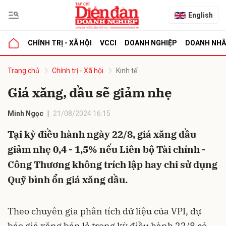
English
CHÍNH TRỊ - XÃ HỘI
VCCI
DOANH NGHIỆP
DOANH NH
bình luận
Trang chủ
Chính trị - Xã hội
Kinh tế
Giá xăng, dầu sẽ giảm nhẹ
Minh Ngọc
21/08/2024 16:15
Tại kỳ điều hành ngày 22/8, giá xăng dầu
giảm nhẹ 0,4 - 1,5% nếu Liên bộ Tài chính -
Công Thương không trích lập hay chi sử dụng
Hủy
G
Quỹ bình ổn giá xăng dầu.
Theo chuyên gia phân tích dữ liệu của VPI, dự
báo giá xăng bán lẻ trong kỳ điều hành 22/8 có