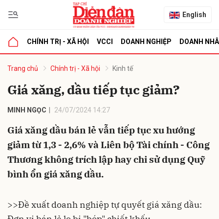
English
CHÍNH TRỊ - XÃ HỘI
VCCI
DOANH NGHIỆP
DOANH NH
bình luận
Trang chủ
Chính trị - Xã hội
Kinh tế
Giá xăng, dầu tiếp tục giảm?
MINH NGỌC
24/07/2024 14:27
Giá xăng dầu bán lẻ vẫn tiếp tục xu hướng
giảm từ 1,3 - 2,6% và Liên bộ Tài chính - Công
Thương không trích lập hay chi sử dụng Quỹ
Hủy
G
bình ổn giá xăng dầu.
>>
Đề xuất doanh nghiệp tự quyết giá xăng dầu:
Đơn vị bán lẻ lo bị "bóp" chiết khấu