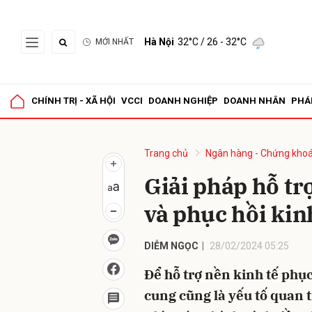
Hà Nội
32°C
/ 26 - 32°C
MỚI NHẤT
Gửi 
CHÍNH TRỊ - XÃ HỘI
VCCI
DOANH NGHIỆP
DOANH NHÂN
PHÁ
Trang chủ
Ngân hàng - Chứng kho
Giải pháp hỗ tr
và phục hồi kin
DIỄM NGỌC
28/02/2024 05:25
Để hỗ trợ nền kinh tế phục
cung cũng là yếu tố quan t