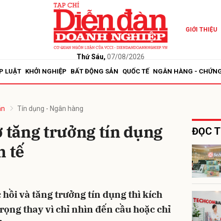
GIỚI THIỆU
bình luận
Thứ Sáu,
07/08/2026
P LUẬT
KHỞI NGHIỆP
BẤT ĐỘNG SẢN
QUỐC TẾ
NGÂN HÀNG - CHỨN
án
Tín dụng - Ngân hàng
ợ tăng trưởng tín dụng
ĐỌC T
h tế
Hủy
G
 hồi và tăng trưởng tín dụng thì kích
rọng thay vì chỉ nhìn đến cầu hoặc chỉ