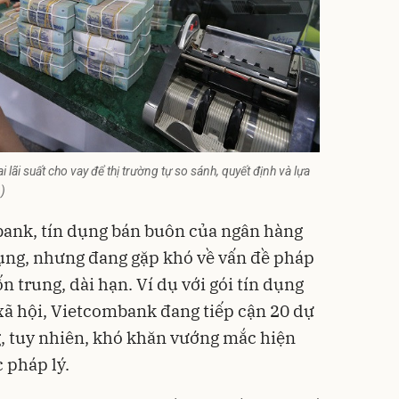
ãi suất cho vay để thị trường tự so sánh, quyết định và lựa
)
bank, tín dụng bán buôn của ngân hàng
ụng, nhưng đang gặp khó về vấn đề pháp
n trung, dài hạn. Ví dụ với gói tín dụng
xã hội, Vietcombank đang tiếp cận 20 dự
g, tuy nhiên, khó khăn vướng mắc hiện
c pháp lý.