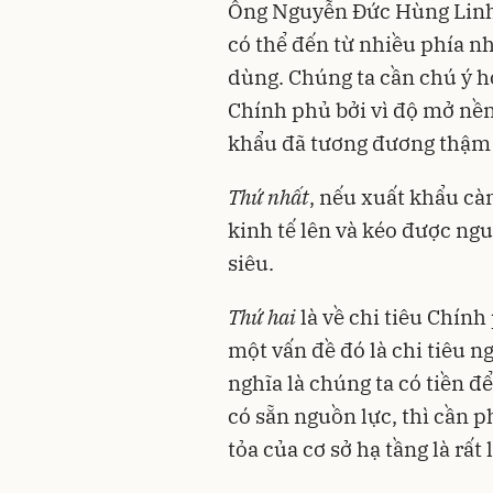
Ông Nguyễn Đức Hùng Linh 
có thể đến từ nhiều phía nh
dùng. Chúng ta cần chú ý h
Chính phủ bởi vì độ mở nền 
khẩu đã tương đương thậm c
Thứ nhất
, nếu xuất khẩu cà
kinh tế lên và kéo được ngu
siêu.
Thứ hai
là về chi tiêu Chín
một vấn đề đó là chi tiêu n
nghĩa là chúng ta có tiền đ
có sẵn nguồn lực, thì cần ph
tỏa của cơ sở hạ tầng là rất 