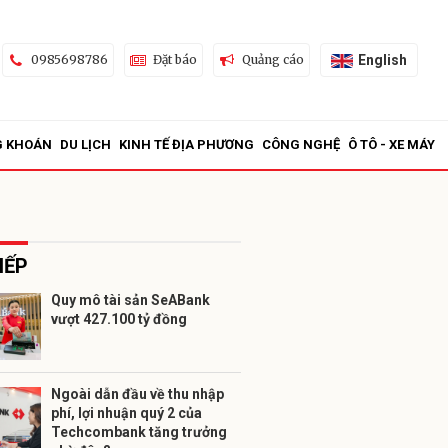
English
0985698786
Đặt báo
Quảng cáo
G KHOÁN
DU LỊCH
KINH TẾ ĐỊA PHƯƠNG
CÔNG NGHỆ
Ô TÔ - XE MÁY
IẾP
Quy mô tài sản SeABank
vượt 427.100 tỷ đồng
ửi
Ngoài dẫn đầu về thu nhập
phí, lợi nhuận quý 2 của
Techcombank tăng trưởng