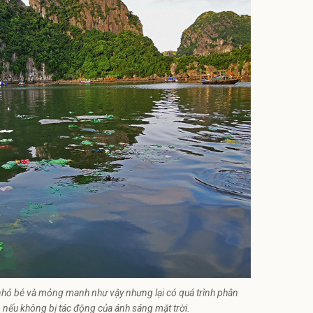
n nhỏ bé và mỏng manh như vậy nhưng lại có quá trình phân
 nếu không bị tác động của ánh sáng mặt trời.