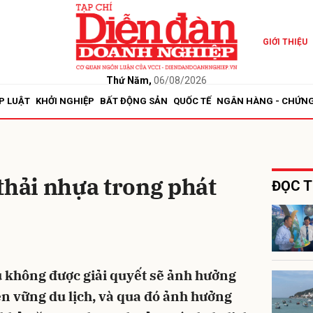
GIỚI THIỆU
bình luận
Thứ Năm,
06/08/2026
P LUẬT
KHỞI NGHIỆP
BẤT ĐỘNG SẢN
QUỐC TẾ
NGÂN HÀNG - CHỨN
thải nhựa trong phát
ĐỌC T
Hủy
G
u không được giải quyết sẽ ảnh hưởng
ền vững du lịch, và qua đó ảnh hưởng