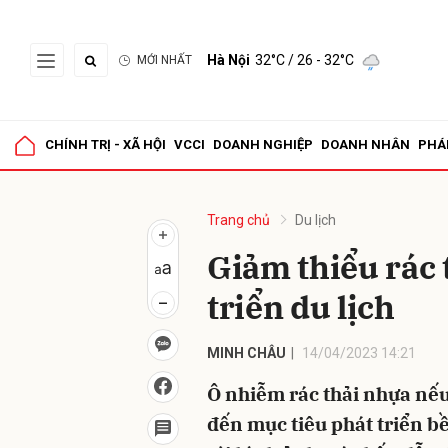
Hà Nội
32°C
/ 26 - 32°C
MỚI NHẤT
Gửi 
CHÍNH TRỊ - XÃ HỘI
VCCI
DOANH NGHIỆP
DOANH NHÂN
PHÁ
Trang chủ
Du lịch
Giảm thiểu rác 
triển du lịch
MINH CHÂU
14/04/2023 14:21
Ô nhiễm rác thải nhựa nế
đến mục tiêu phát triển b