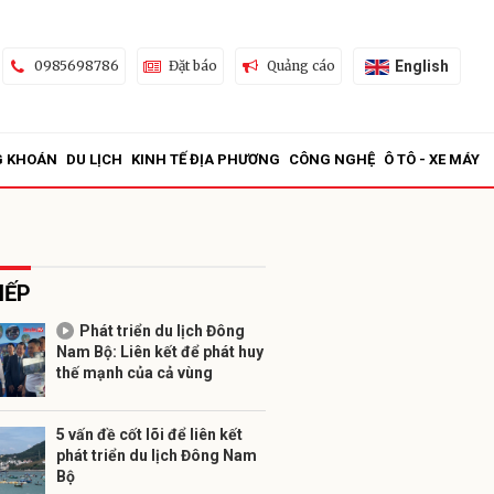
English
0985698786
Đặt báo
Quảng cáo
G KHOÁN
DU LỊCH
KINH TẾ ĐỊA PHƯƠNG
CÔNG NGHỆ
Ô TÔ - XE MÁY
IẾP
Phát triển du lịch Đông
Nam Bộ: Liên kết để phát huy
ửi
thế mạnh của cả vùng
5 vấn đề cốt lõi để liên kết
phát triển du lịch Đông Nam
Bộ