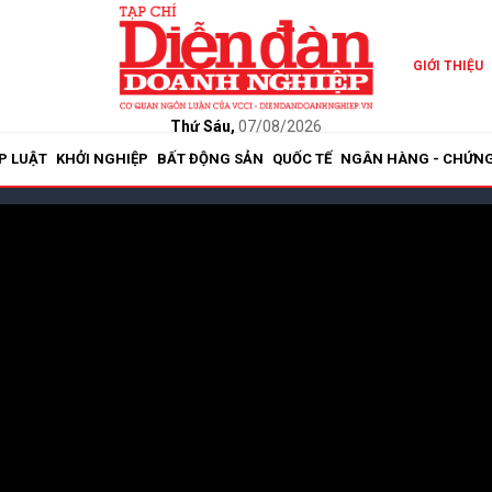
GIỚI THIỆU
Thứ Sáu,
07/08/2026
P LUẬT
KHỞI NGHIỆP
BẤT ĐỘNG SẢN
QUỐC TẾ
NGÂN HÀNG - CHỨN