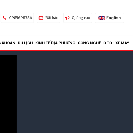
English
0985698786
Đặt báo
Quảng cáo
G KHOÁN
DU LỊCH
KINH TẾ ĐỊA PHƯƠNG
CÔNG NGHỆ
Ô TÔ - XE MÁY