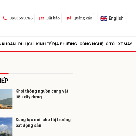
English
0985698786
Đặt báo
Quảng cáo
G KHOÁN
DU LỊCH
KINH TẾ ĐỊA PHƯƠNG
CÔNG NGHỆ
Ô TÔ - XE MÁY
IẾP
Khơi thông nguồn cung vật
liệu xây dựng
ửi
Xung lực mới cho thị trường
bất động sản