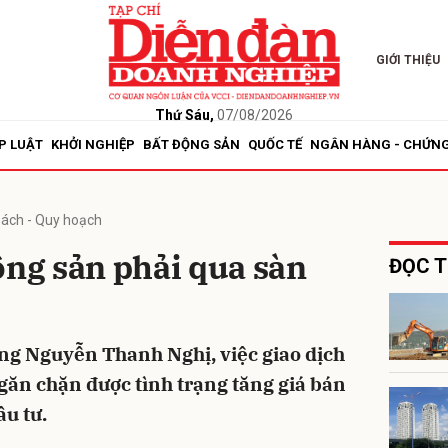
GIỚI THIỆU
bình luận
Thứ Sáu,
07/08/2026
P LUẬT
KHỞI NGHIỆP
BẤT ĐỘNG SẢN
QUỐC TẾ
NGÂN HÀNG - CHỨN
sách - Quy hoạch
ộng sản phải qua sàn
ĐỌC T
Hủy
G
ng Nguyễn Thanh Nghị, việc giao dịch
găn chặn được tình trạng tăng giá bán
ầu tư.