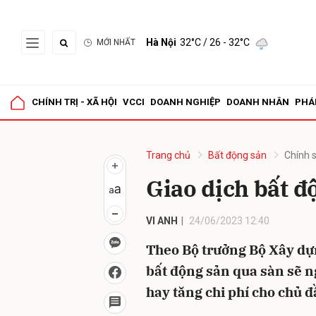
Hà Nội
32°C
/ 26 - 32°C
MỚI NHẤT
Gửi 
CHÍNH TRỊ - XÃ HỘI
VCCI
DOANH NGHIỆP
DOANH NHÂN
PHÁ
Trang chủ
Bất động sản
Chính 
Giao dịch bất đ
VI ANH
24/06/2023 12:40
Theo Bộ trưởng Bộ Xây dự
bất động sản qua sàn sẽ n
hay tăng chi phí cho chủ đ