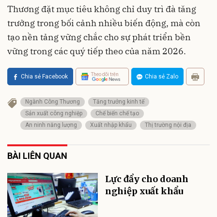
Thương đặt mục tiêu không chỉ duy trì đà tăng
trưởng trong bối cảnh nhiều biến động, mà còn
tạo nền tảng vững chắc cho sự phát triển bền
vững trong các quý tiếp theo của năm 2026.
Theo dõi trên
Chia sẻ Facebook
Chia sẻ Zalo
Ngành Công Thương
Tăng trưởng kinh tế
Sản xuất công nghiệp
Chế biến chế tạo
An ninh năng lượng
Xuất nhập khẩu
Thị trường nội địa
BÀI LIÊN QUAN
Lực đẩy cho doanh
nghiệp xuất khẩu