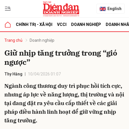
English
CHÍNH TRỊ - XÃ HỘI
VCCI
DOANH NGHIỆP
DOANH NH
bình luận
Trang chủ
Doanh nghiệp
Giữ nhịp tăng trưởng trong “gió
ngược”
Thy Hằng
10/04/2026 01:07
Ngành công thương duy trì phục hồi tích cực,
nhưng áp lực về năng lượng, thị trường và nội
Hủy
G
tại đang đặt ra yêu cầu cấp thiết về các giải
pháp điều hành linh hoạt để giữ vững nhịp
tăng trưởng.