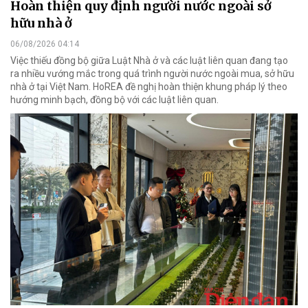
Hoàn thiện quy định người nước ngoài sở
hữu nhà ở
06/08/2026 04:14
Việc thiếu đồng bộ giữa Luật Nhà ở và các luật liên quan đang tạo
ra nhiều vướng mắc trong quá trình người nước ngoài mua, sở hữu
nhà ở tại Việt Nam. HoREA đề nghị hoàn thiện khung pháp lý theo
hướng minh bạch, đồng bộ với các luật liên quan.