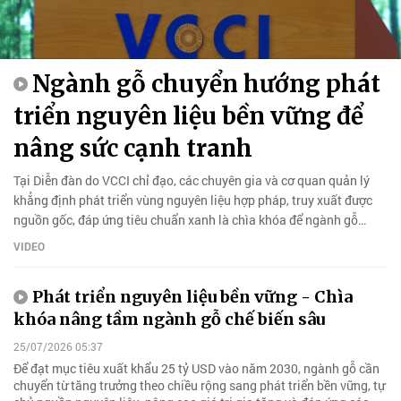
Ngành gỗ chuyển hướng phát
triển nguyên liệu bền vững để
nâng sức cạnh tranh
Tại Diễn đàn do VCCI chỉ đạo, các chuyên gia và cơ quan quản lý
khẳng định phát triển vùng nguyên liệu hợp pháp, truy xuất được
nguồn gốc, đáp ứng tiêu chuẩn xanh là chìa khóa để ngành gỗ
nâng cao giá trị gia tăng và chinh phục thị trường toàn cầu.
VIDEO
Phát triển nguyên liệu bền vững - Chìa
khóa nâng tầm ngành gỗ chế biến sâu
25/07/2026 05:37
Để đạt mục tiêu xuất khẩu 25 tỷ USD vào năm 2030, ngành gỗ cần
chuyển từ tăng trưởng theo chiều rộng sang phát triển bền vững, tự