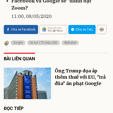
Facebook và Google sẽ “đánh bật”
Zoom?
11:00, 08/05/2020
Theo dõi trên
Chia sẻ Facebook
Chia sẻ Zalo
Google
tài trợ 175 triệu USD
Alphabet
BÀI LIÊN QUAN
Ông Trump dọa áp
thêm thuế với EU, "trả
đũa" án phạt Google
ĐỌC TIẾP