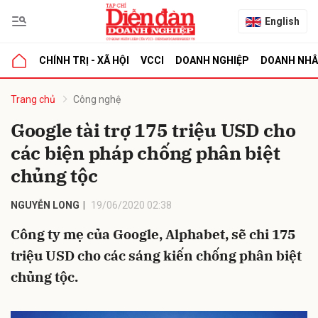
English
CHÍNH TRỊ - XÃ HỘI
VCCI
DOANH NGHIỆP
DOANH NH
bình luận
Trang chủ
Công nghệ
Google tài trợ 175 triệu USD cho
các biện pháp chống phân biệt
chủng tộc
NGUYỄN LONG
19/06/2020 02:38
Công ty mẹ của Google, Alphabet, sẽ chi 175
Hủy
G
triệu USD cho các sáng kiến chống phân biệt
chủng tộc.