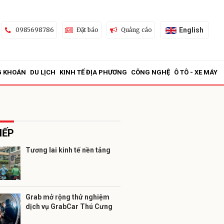
English
0985698786
Đặt báo
Quảng cáo
G KHOÁN
DU LỊCH
KINH TẾ ĐỊA PHƯƠNG
CÔNG NGHỆ
Ô TÔ - XE MÁY
IẾP
Tương lai kinh tế nền tảng
ửi
Grab mở rộng thử nghiệm
dịch vụ GrabCar Thú Cưng