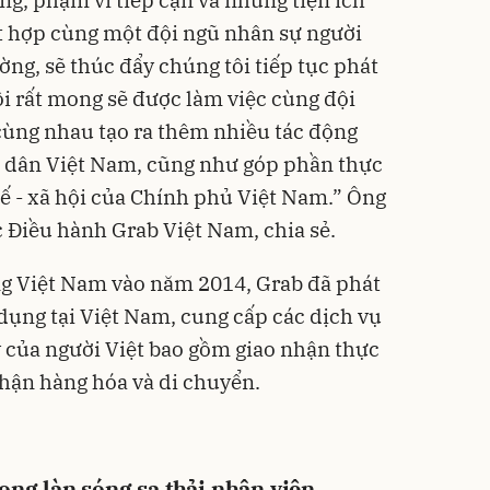
ng, phạm vi tiếp cận và những tiện ích
t hợp cùng một đội ngũ nhân sự người
ường, sẽ thúc đẩy chúng tôi tiếp tục phát
ôi rất mong sẽ được làm việc cùng đội
 cùng nhau tạo ra thêm nhiều tác động
i dân Việt Nam, cũng như góp phần thực
ế - xã hội của Chính phủ Việt Nam.” Ông
 Điều hành Grab Việt Nam, chia sẻ.
ờng Việt Nam vào năm 2014, Grab đã phát
 dụng tại Việt Nam, cung cấp các dịch vụ
 của người Việt bao gồm giao nhận thực
nhận hàng hóa và di chuyển.
ng làn sóng sa thải nhân viên