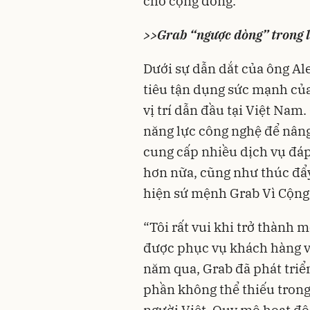
cho cộng đồng.”
>>
Grab “ngược dòng” trong l
Dưới sự dẫn dắt của ông Al
tiêu tận dụng sức mạnh của
vị trí dẫn đầu tại Việt Nam
năng lực công nghệ để nâng
cung cấp nhiều dịch vụ đá
hơn nữa, cũng như thúc đẩy
hiện sứ mệnh Grab Vì Cộng
“Tôi rất vui khi trở thành 
được phục vụ khách hàng v
năm qua, Grab đã phát triể
phần không thể thiếu trong