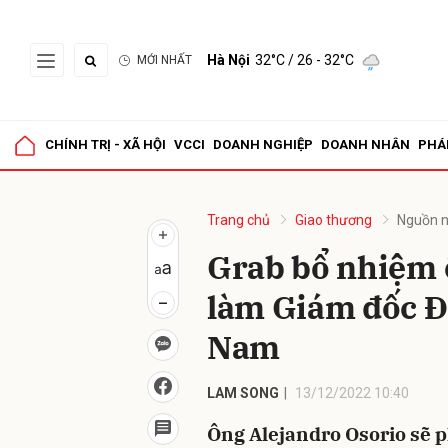
Hà Nội
32°C
/ 26 - 32°C
MỚI NHẤT
Gửi 
CHÍNH TRỊ - XÃ HỘI
VCCI
DOANH NGHIỆP
DOANH NHÂN
PHÁ
Trang chủ
Giao thương
Nguồn n
Grab bổ nhiệm 
làm Giám đốc Đ
Nam
LAM SONG
13/12/2022 10:40
Ông Alejandro Osorio sẽ p