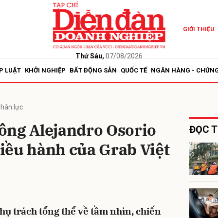
GIỚI THIỆU
bình luận
Thứ Sáu,
07/08/2026
P LUẬT
KHỞI NGHIỆP
BẤT ĐỘNG SẢN
QUỐC TẾ
NGÂN HÀNG - CHỨN
hân lực
ông Alejandro Osorio
ĐỌC T
iều hành của Grab Việt
Hủy
G
hụ trách tổng thể về tầm nhìn, chiến