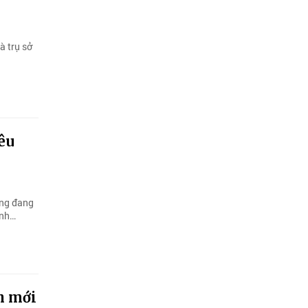
à trụ sở
êu
òng đang
anh…
h mới