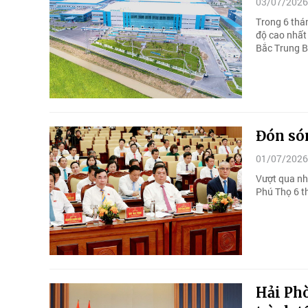
03/07/2026
Trong 6 thá
độ cao nhất 
Bắc Trung B
Đón són
01/07/2026
Vượt qua nhữ
Phú Thọ 6 t
Hải Phò