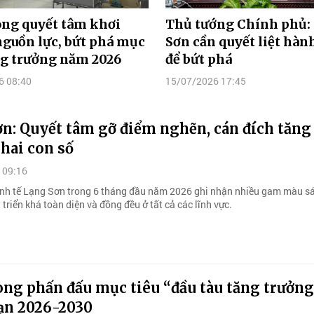
òng quyết tâm khơi
Thủ tướng Chính phủ:
guồn lực, bứt phá mục
Sơn cần quyết liệt hàn
ng trưởng năm 2026
để bứt phá
6 08:40
15/07/2026 17:45
n: Quyết tâm gỡ điểm nghẽn, cán đích tăng
hai con số
 09:16
inh tế Lạng Sơn trong 6 tháng đầu năm 2026 ghi nhận nhiều gam màu sá
 triển khá toàn diện và đồng đều ở tất cả các lĩnh vực.
òng phấn đấu mục tiêu “đầu tàu tăng trưởn
oạn 2026-2030