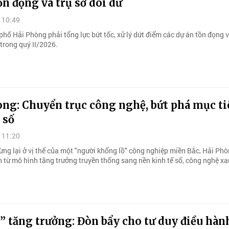
ồn đọng và trụ sở dôi dư
 10:49
hố Hải Phòng phải tổng lực bứt tốc, xử lý dứt điểm các dự án tồn đọng v
trong quý II/2026.
òng: Chuyển trục công nghệ, bứt phá mục ti
 số
 11:20
ừng lại ở vị thế của một "người khổng lồ" công nghiệp miền Bắc, Hải Ph
 từ mô hình tăng trưởng truyền thống sang nền kinh tế số, công nghệ x
” tăng trưởng: Đòn bẩy cho tư duy điều hàn