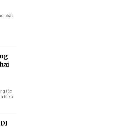
ao nhất
ung
hai
ông tác
nh tế-xã
FDI