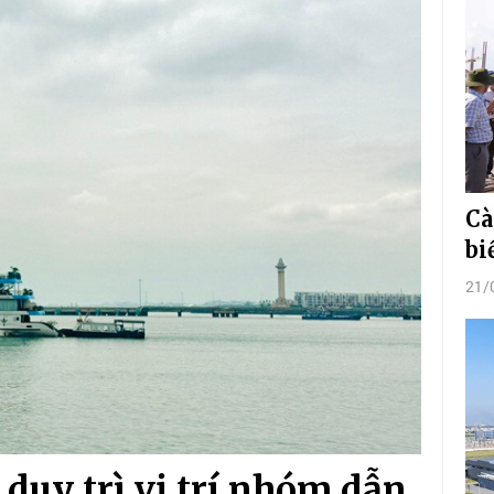
Cà
bi
21/
duy trì vị trí nhóm dẫn