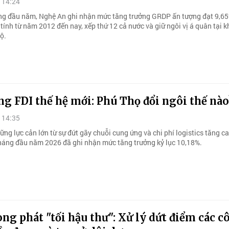
 14:24
ng đầu năm, Nghệ An ghi nhận mức tăng trưởng GRDP ấn tượng đạt 9,65%
tính từ năm 2012 đến nay, xếp thứ 12 cả nước và giữ ngôi vị á quân tại k
ộ.
g FDI thế hệ mới: Phú Thọ đổi ngôi thế nào
 14:35
ng lực cản lớn từ sự đứt gãy chuỗi cung ứng và chi phí logistics tăng ca
háng đầu năm 2026 đã ghi nhận mức tăng trưởng kỷ lục 10,18%.
ng phát "tối hậu thư": Xử lý dứt điểm các c