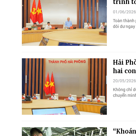
trình t
01/06/2026
Toàn thành p
dôi dư ngay 
Hải Ph
hai con
20/05/2026
Không chỉ d
chuyển mình
“Khoán