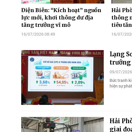
Điện Biên: “Kích hoạt” nguồn
Hải Ph
lực mới, khơi thông dư địa
thông n
tăng trưởng vĩ mô
tiêu tă
16/07/2026 08:49
16/07/202
Lạng Sơ
trưởng 
09/07/2026
Bức tranh k
hiện sự phát
Hải Ph
giai đ