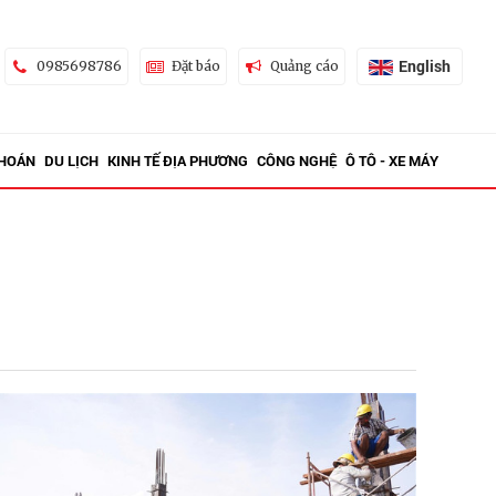
English
0985698786
Đặt báo
Quảng cáo
KHOÁN
DU LỊCH
KINH TẾ ĐỊA PHƯƠNG
CÔNG NGHỆ
Ô TÔ - XE MÁY