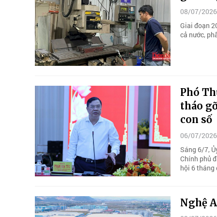
08/07/2026
Giai đoạn 2
cả nước, ph
Phó Th
tháo gỡ
con số
06/07/2026
Sáng 6/7, Ủ
Chính phủ đã
hội 6 tháng
Nghệ An