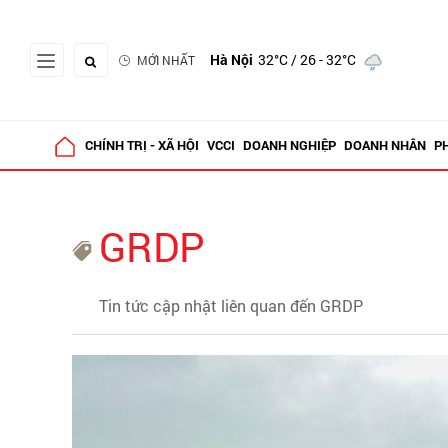
Hà Nội
32°C
/ 26 - 32°C
MỚI NHẤT
CHÍNH TRỊ - XÃ HỘI
VCCI
DOANH NGHIỆP
DOANH NHÂN
P
GRDP
Tin tức cập nhật liên quan đến GRDP