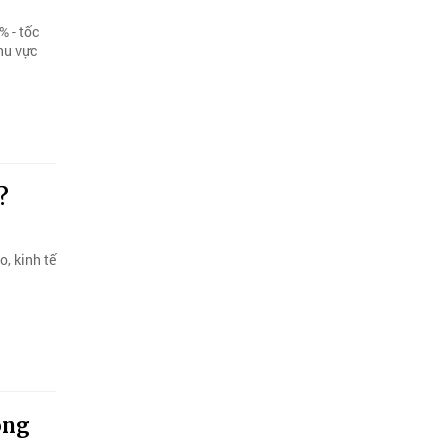
 - tốc
hu vực
?
o, kinh tế
ông