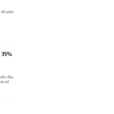
i để phân
m 35%
 dẫn đầu
ành Kế