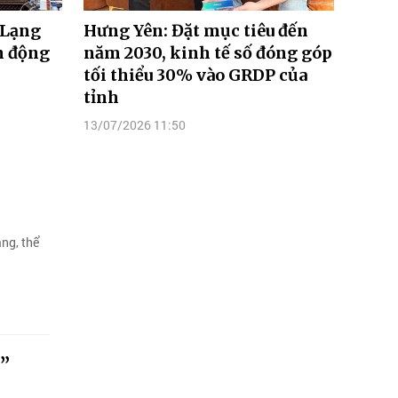
 Lạng
Hưng Yên: Đặt mục tiêu đến
h động
năm 2030, kinh tế số đóng góp
tối thiểu 30% vào GRDP của
tỉnh
13/07/2026 11:50
ng, thể
g”