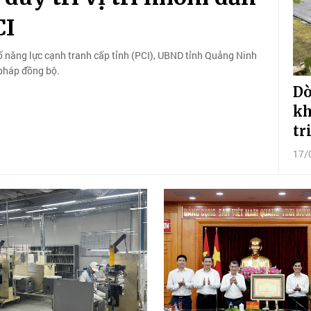
CI
số năng lực cạnh tranh cấp tỉnh (PCI), UBND tỉnh Quảng Ninh
pháp đồng bộ.
Dò
kh
tr
17/