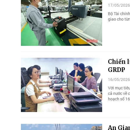
17/05/2026
Bộ Tài chính
giao cho từ
Chiến l
GRDP
16/05/2026
Với mục tiê
cả nước về 
hoạch số 1
An Gia