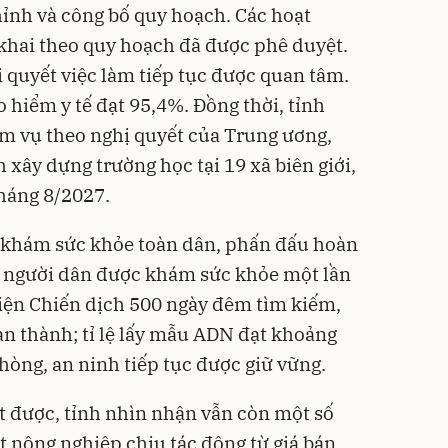
ỉnh và công bố quy hoạch. Các hoạt
 khai theo quy hoạch đã được phê duyệt.
ải quyết việc làm tiếp tục được quan tâm.
o hiểm y tế đạt 95,4%. Đồng thời, tỉnh
iệm vụ theo nghị quyết của Trung ương,
 xây dựng trường học tại 19 xã biên giới,
háng 8/2027.
 khám sức khỏe toàn dân, phấn đấu hoàn
i người dân được khám sức khỏe một lần
iện Chiến dịch 500 ngày đêm tìm kiếm,
hoàn thành; tỉ lệ lấy mẫu ADN đạt khoảng
òng, an ninh tiếp tục được giữ vững.
t được, tỉnh nhìn nhận vẫn còn một số
t nông nghiệp chịu tác động từ giá bán