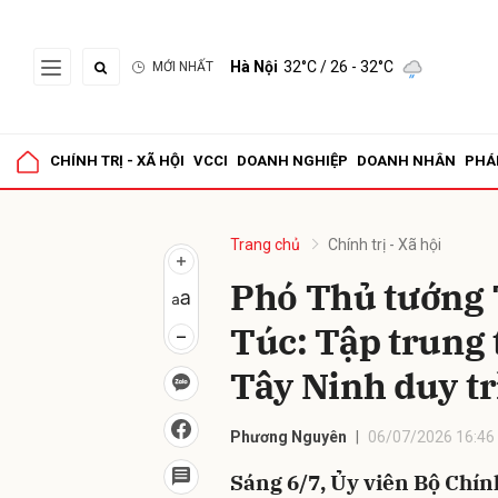
Hà Nội
32°C
/ 26 - 32°C
MỚI NHẤT
Gửi 
CHÍNH TRỊ - XÃ HỘI
VCCI
DOANH NGHIỆP
DOANH NHÂN
PHÁ
Trang chủ
Chính trị - Xã hội
Phó Thủ tướng
Túc: Tập trung 
Tây Ninh duy tr
Phương Nguyên
06/07/2026 16:46
Sáng 6/7, Ủy viên Bộ Chín