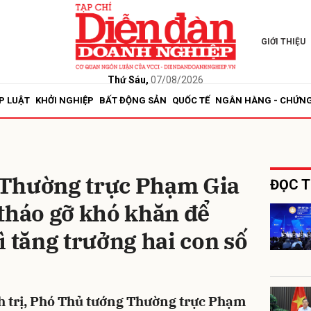
GIỚI THIỆU
bình luận
Thứ Sáu,
07/08/2026
P LUẬT
KHỞI NGHIỆP
BẤT ĐỘNG SẢN
QUỐC TẾ
NGÂN HÀNG - CHỨN
 Thường trực Phạm Gia
ĐỌC T
tháo gỡ khó khăn để
Hủy
G
ì tăng trưởng hai con số
h trị, Phó Thủ tướng Thường trực Phạm