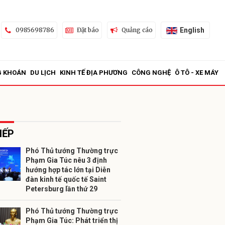
English
0985698786
Đặt báo
Quảng cáo
G KHOÁN
DU LỊCH
KINH TẾ ĐỊA PHƯƠNG
CÔNG NGHỆ
Ô TÔ - XE MÁY
IẾP
Phó Thủ tướng Thường trực
Phạm Gia Túc nêu 3 định
ửi
hướng hợp tác lớn tại Diễn
đàn kinh tế quốc tế Saint
Petersburg lần thứ 29
Phó Thủ tướng Thường trực
Phạm Gia Túc: Phát triển thị