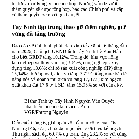
trả lời và xử lý ngay tại cuộc họp. Những vấn đề vượt
thẩm quyền sẽ được tổng hợp, báo cáo Chính phủ và cấp
có thẩm quyền xem xét, giải quyết.
Tây Ninh tập trung tháo gỡ điểm nghẽn, giữ
vững đà tăng trưởng
Báo cáo về tình hình phát triển kinh tế - xã hội 6 tháng đầu
năm 2026, Chủ tịch UBND tỉnh Tây Ninh Lê Văn Hẳn
cho biết GRDP tăng 10,12%. Trong đó, khu vực nông,
lâm nghiệp và thủy sản tăng 3,65%; công nghiệp - xây
dựng tăng 13,6%; chỉ số sản xuất công nghiệp (IIP) tăng
15,14%; thương mại, dịch vụ tăng 7,71%; tổng mức bán lẻ
hàng hóa và doanh thu dịch vụ tăng 17,85%; kim ngạch
xuất khẩu đạt 17,6 tỷ USD, tăng 15,95% so với cùng kỳ.
Bí thư Tỉnh ủy Tây Ninh Nguyễn Văn Quyết
phát biểu tại cuộc làm việc - Ảnh:
VGP/Phương Nguyên
Đến cuối tháng 6, giải ngân vốn đầu tư công của Tây
Ninh đạt 46,55%, chưa đạt mục tiêu 50% theo kế hoạch.
Thu ngân sách đạt 60,7% dự toán, tăng 23,2% so với cùng