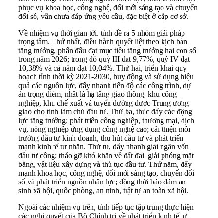
phục vụ khoa học, công nghệ, đổi mới sáng tạo và chuyển
đổi số, vẫn chưa đáp ứng yêu cầu, đặc biệt ở cấp cơ sở.
Về nhiệm vụ thời gian tới, tỉnh đề ra 5 nhóm giải pháp
trọng tâm. Thứ nhất, điều hành quyết liệt theo kịch bản
tăng trưởng, phấn đấu đạt mục tiêu tăng trưởng hai con số
trong năm 2026; trong đó quý III đạt 9,77%, quý IV đạt
10,38% và cả năm đạt 10,04%. Thứ hai, triển khai quy
hoạch tỉnh thời kỳ 2021-2030, huy động và sử dụng hiệu
quả các nguồn lực, đẩy nhanh tiến độ các công trình, dự
án trọng điểm, nhất là hạ tầng giao thông, khu công
nghiệp, khu chế xuất và tuyến đường được Trung ương
giao cho tỉnh làm chủ đầu tư. Thứ ba, thúc đẩy các động
lực tăng trưởng; phát triển công nghiệp, thương mại, dịch
vụ, nông nghiệp ứng dụng công nghệ cao; cải thiện môi
trường đầu tư kinh doanh, thu hút đầu tư và phát triển
mạnh kinh tế tư nhân. Thứ tư, đẩy nhanh giải ngân vốn
đầu tư công; tháo gỡ khó khăn về đất đai, giải phóng mặt
bằng, vật liệu xây dựng và thủ tục đầu tư. Thứ năm, đẩy
mạnh khoa học, công nghệ, đổi mới sáng tạo, chuyển đổi
số và phát triển nguồn nhân lực; đồng thời bảo đảm an
sinh xã hội, quốc phòng, an ninh, trật tự an toàn xã hội.
Ngoài các nhiệm vụ trên, tỉnh tiếp tục tập trung thực hiện
các nghị quyết của Bộ Chính trị về phát triển kinh tế tư