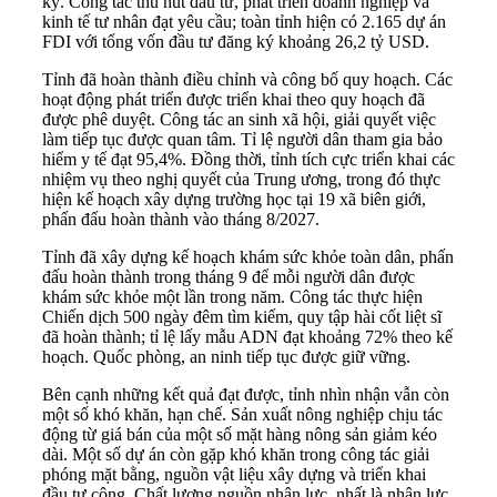
kỳ. Công tác thu hút đầu tư, phát triển doanh nghiệp và
kinh tế tư nhân đạt yêu cầu; toàn tỉnh hiện có 2.165 dự án
FDI với tổng vốn đầu tư đăng ký khoảng 26,2 tỷ USD.
Tỉnh đã hoàn thành điều chỉnh và công bố quy hoạch. Các
hoạt động phát triển được triển khai theo quy hoạch đã
được phê duyệt. Công tác an sinh xã hội, giải quyết việc
làm tiếp tục được quan tâm. Tỉ lệ người dân tham gia bảo
hiểm y tế đạt 95,4%. Đồng thời, tỉnh tích cực triển khai các
nhiệm vụ theo nghị quyết của Trung ương, trong đó thực
hiện kế hoạch xây dựng trường học tại 19 xã biên giới,
phấn đấu hoàn thành vào tháng 8/2027.
Tỉnh đã xây dựng kế hoạch khám sức khỏe toàn dân, phấn
đấu hoàn thành trong tháng 9 để mỗi người dân được
khám sức khỏe một lần trong năm. Công tác thực hiện
Chiến dịch 500 ngày đêm tìm kiếm, quy tập hài cốt liệt sĩ
đã hoàn thành; tỉ lệ lấy mẫu ADN đạt khoảng 72% theo kế
hoạch. Quốc phòng, an ninh tiếp tục được giữ vững.
Bên cạnh những kết quả đạt được, tỉnh nhìn nhận vẫn còn
một số khó khăn, hạn chế. Sản xuất nông nghiệp chịu tác
động từ giá bán của một số mặt hàng nông sản giảm kéo
dài. Một số dự án còn gặp khó khăn trong công tác giải
phóng mặt bằng, nguồn vật liệu xây dựng và triển khai
đầu tư công. Chất lượng nguồn nhân lực, nhất là nhân lực