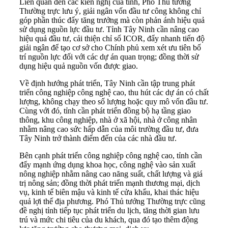
Liên quan đến các kiến nghị của tỉnh, Phó Thủ tướng
Thường trực lưu ý, giải ngân vốn đầu tư công không chỉ
góp phần thúc đẩy tăng trưởng mà còn phản ánh hiệu quả
sử dụng nguồn lực đầu tư. Tỉnh Tây Ninh cần nâng cao
hiệu quả đầu tư, cải thiện chỉ số ICOR, đẩy nhanh tiến độ
giải ngân để tạo cơ sở cho Chính phủ xem xét ưu tiên bố
trí nguồn lực đối với các dự án quan trọng; đồng thời sử
dụng hiệu quả nguồn vốn được giao.
Về định hướng phát triển, Tây Ninh cần tập trung phát
triển công nghiệp công nghệ cao, thu hút các dự án có chất
lượng, không chạy theo số lượng hoặc quy mô vốn đầu tư.
Cùng với đó, tỉnh cần phát triển đồng bộ hạ tầng giao
thông, khu công nghiệp, nhà ở xã hội, nhà ở công nhân
nhằm nâng cao sức hấp dẫn của môi trường đầu tư, đưa
Tây Ninh trở thành điểm đến của các nhà đầu tư.
Bên cạnh phát triển công nghiệp công nghệ cao, tỉnh cần
đẩy mạnh ứng dụng khoa học, công nghệ vào sản xuất
nông nghiệp nhằm nâng cao năng suất, chất lượng và giá
trị nông sản; đồng thời phát triển mạnh thương mại, dịch
vụ, kinh tế biên mậu và kinh tế cửa khẩu, khai thác hiệu
quả lợi thế địa phương. Phó Thủ tướng Thường trực cũng
đề nghị tỉnh tiếp tục phát triển du lịch, tăng thời gian lưu
trú và mức chi tiêu của du khách, qua đó tạo thêm động