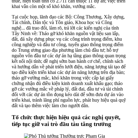
thuê, hiện toàn tỉnh có 2.711 căn thuộc 11 dự án; việc triển
khai vẫn còn một số khó khăn, vướng mắc.
Tại cuộc họp, lãnh đạo các Bộ: Công Thương, Xây dựng,
Tài chính, Dân tộc và Tôn giáo, Khoa học và Công
nghệ... đã trao đổi, làm rõ, trả lời các kiến nghị của tỉnh
Tây Ninh về: Tháo gỡ khó khăn nguồn vật liệu san lấp,
đất, đá xây dựng phục vụ các công trình trọng điểm, khu
công nghiệp và đầu tư công, tuyến giao thông trọng điểm
do Trung ương giao địa phương làm chủ đầu tư; hỗ trợ
nguồn vốn đầu tư các dự án hạ tầng giao thông quan trọng
kết nối nội tỉnh; đề nghị sớm ban hành cơ chế, chính sách
và hướng dẫn về phát triển lưới điện, năng lượng tái tạo để
tạo điều kiện triển khai các dự án năng lượng trên địa bàn;
tháo gỡ vướng mắc, khó khăn trong việc cấp lại giấy
chứng nhận đủ điều kiện kinh doanh xuất khẩu gạo; tháo
gỡ các vướng mắc về pháp lý, đất đai, đầu tư và tài chính
đối với các dự án tồn đọng kéo dài để sớm đưa dự án vào
triển khai, tránh lãng phí nguồn lực, phát huy hiệu quả quỹ
đất và tạo thêm việc làm cho người dân.
Tổ chức thực hiện hiệu quả các nghị quyết,
tiếp tục giữ vai trò đầu tàu tăng trưởng