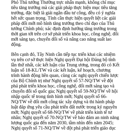
Phó Thủ tướng Thường trực nhấn mạnh, không chỉ mục
tiêu tăng trưởng mà các giải pháp thực hiện mục tiêu tăng
trưởng, đặc biệt là giải ngân đầu tư công, đều có ý nghĩa
hết sức quan trọng. Tỉnh cần thực hiện quyết liệt các giải
pháp đổi mới mô hình tăng trưởng theo chỉ đạo của Thủ
tướng Chính phủ; xác định định hướng tăng trưởng trong
thời gian tới trên cơ sở phát triển khoa học, công nghệ, đổi
mới sáng tạo, chuyển đổi số và nâng cao năng suất lao
động.
Bên cạnh đó, Tây Ninh cần tiếp tục triển khai các nhiệm
vụ trên cơ sở thực hiện Nghị quyết Đại hội Đảng bộ tỉnh
lần thứ nhất, các kết luận của Trung ương, trong đó có Kết
luận số 18-KL/TW và các kết luận, kế hoạch, chương
trình hành động liên quan, cùng các nghị quyết chiến lược
của Bộ Chính trị như Nghị quyết số 57-NQ/TW về đột
phá phát triển khoa học, công nghệ, đổi mới sáng tạo và
chuyển đổi số quốc gia; Nghị quyết số 59-NQ/TW về hội
nhập quốc tế trong tình hình mới; Nghị quyết số 66-
NQ/TW về đổi mới công tác xây dựng và thi hành pháp
luật đáp ứng yêu cầu phát triển đất nước trong kỷ nguyên
mới; Nghị quyết số 68-NQ/TW về phát triển kinh tế tư
nhân; Nghị quyết số 70-NQ/TW về bảo đảm an ninh năng
lượng quốc gia đến năm 2030, tầm nhìn đến năm 2045;
Nghị quyết số 71-NQ/TW về đột phá phát triển giáo dục