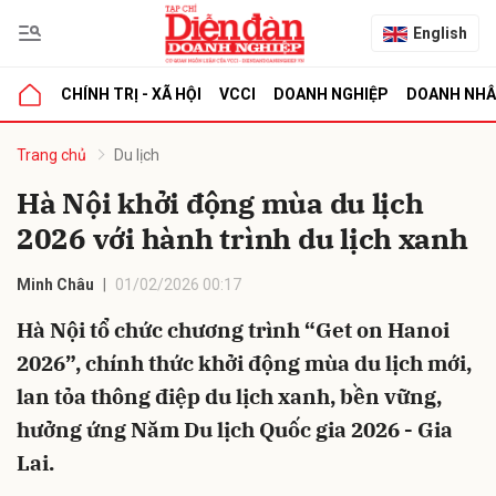
English
CHÍNH TRỊ - XÃ HỘI
VCCI
DOANH NGHIỆP
DOANH NH
bình luận
Trang chủ
Du lịch
Hà Nội khởi động mùa du lịch
2026 với hành trình du lịch xanh
Minh Châu
01/02/2026 00:17
Hà Nội tổ chức chương trình “Get on Hanoi
2026”, chính thức khởi động mùa du lịch mới,
Hủy
G
lan tỏa thông điệp du lịch xanh, bền vững,
hưởng ứng Năm Du lịch Quốc gia 2026 - Gia
Lai.