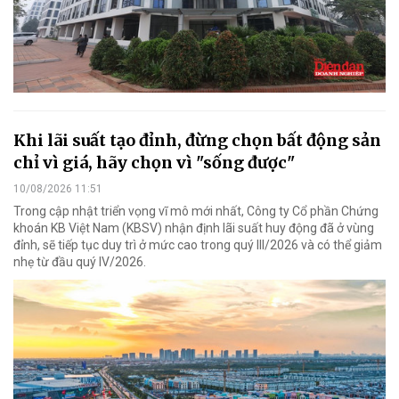
Khi lãi suất tạo đỉnh, đừng chọn bất động sản
chỉ vì giá, hãy chọn vì "sống được"
10/08/2026 11:51
Trong cập nhật triển vọng vĩ mô mới nhất, Công ty Cổ phần Chứng
khoán KB Việt Nam (KBSV) nhận định lãi suất huy động đã ở vùng
đỉnh, sẽ tiếp tục duy trì ở mức cao trong quý III/2026 và có thể giảm
nhẹ từ đầu quý IV/2026.