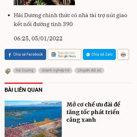
Hải Dương chính thức có nhà tài trợ nút giao
kết nối đường tỉnh 390
06:25, 05/01/2022
Theo dõi trên
Chia sẻ Facebook
Chia sẻ Zalo
Hải Dương
doanh nghiệp trẻ
chuyển đổi số
BÀI LIÊN QUAN
Mở cơ chế ưu đãi để
tăng tốc phát triển
cảng xanh