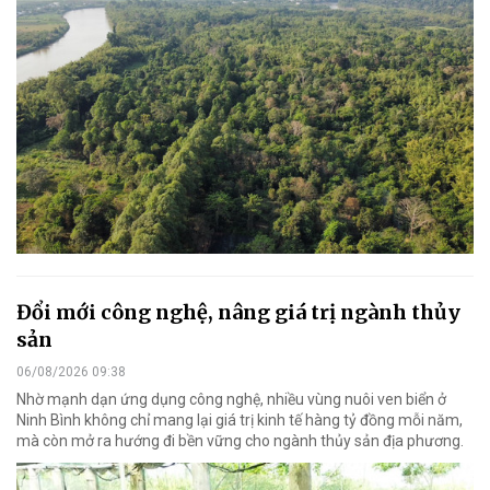
Đổi mới công nghệ, nâng giá trị ngành thủy
sản
06/08/2026 09:38
Nhờ mạnh dạn ứng dụng công nghệ, nhiều vùng nuôi ven biển ở
Ninh Bình không chỉ mang lại giá trị kinh tế hàng tỷ đồng mỗi năm,
mà còn mở ra hướng đi bền vững cho ngành thủy sản địa phương.