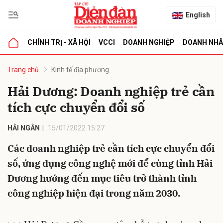
English
CHÍNH TRỊ - XÃ HỘI
VCCI
DOANH NGHIỆP
DOANH NH
bình luận
Trang chủ
Kinh tế địa phương
Hải Dương: Doanh nghiệp trẻ cần
tích cực chuyển đổi số
HẢI NGÂN
15/01/2022 15:27
Các doanh nghiệp trẻ cần tích cực chuyển đổi
số, ứng dụng công nghệ mới để cùng tỉnh Hải
Hủy
G
Dương hướng đến mục tiêu trở thành tỉnh
công nghiệp hiện đại trong năm 2030.