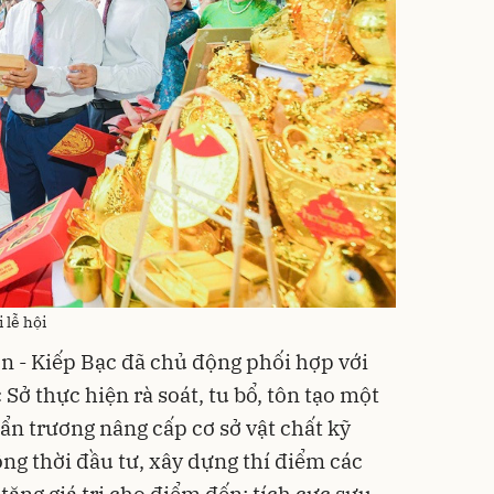
 lễ hội
ơn - Kiếp Bạc đã chủ động phối hợp với
ở thực hiện rà soát, tu bổ, tôn tạo một
ẩn trương nâng cấp cơ sở vật chất kỹ
ng thời đầu tư, xây dựng thí điểm các
tăng giá trị cho điểm đến; tích cực sưu