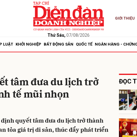
GIỚI THIỆU
bình luận
Thứ Sáu,
07/08/2026
P LUẬT
KHỞI NGHIỆP
BẤT ĐỘNG SẢN
QUỐC TẾ
NGÂN HÀNG - CHỨN
t tâm đưa du lịch trở
ĐỌC T
nh tế mũi nhọn
Hủy
G
định quyết tâm đưa du lịch trở thành
 tỏa giá trị di sản, thúc đẩy phát triển