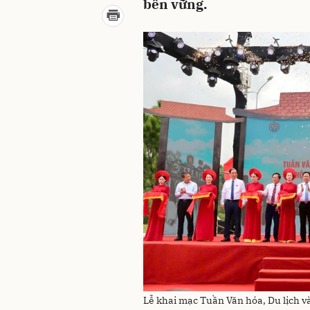
bền vững.
Lễ khai mạc Tuần Văn hóa, Du lịch v