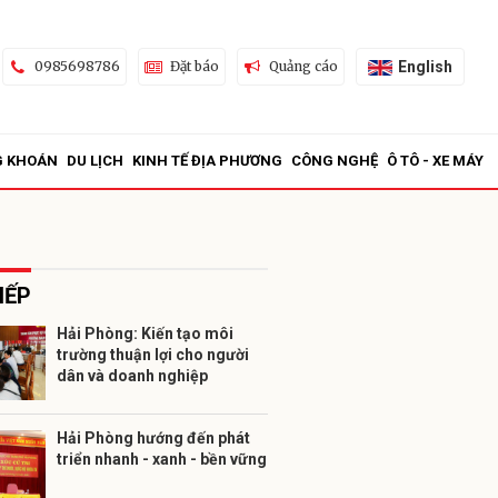
English
0985698786
Đặt báo
Quảng cáo
G KHOÁN
DU LỊCH
KINH TẾ ĐỊA PHƯƠNG
CÔNG NGHỆ
Ô TÔ - XE MÁY
IẾP
Hải Phòng: Kiến tạo môi
trường thuận lợi cho người
ửi
dân và doanh nghiệp
Hải Phòng hướng đến phát
triển nhanh - xanh - bền vững