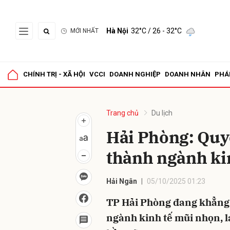
Hà Nội
32°C
/ 26 - 32°C
MỚI NHẤT
Gửi 
CHÍNH TRỊ - XÃ HỘI
VCCI
DOANH NGHIỆP
DOANH NHÂN
PHÁ
Trang chủ
Du lịch
Hải Phòng: Quyế
thành ngành ki
Hải Ngân
05/10/2025 01:23
TP Hải Phòng đang khẳng 
ngành kinh tế mũi nhọn, lan