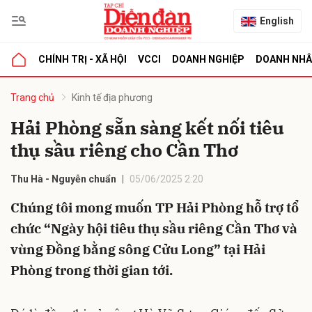
English
CHÍNH TRỊ - XÃ HỘI
VCCI
DOANH NGHIỆP
DOANH NH
bình luận
Trang chủ
Kinh tế địa phương
Hải Phòng sẵn sàng kết nối tiêu
thụ sầu riêng cho Cần Thơ
Thu Hà - Nguyễn chuẩn
05/06/2025 2:20
Chúng tôi mong muốn TP Hải Phòng hỗ trợ tổ
chức “Ngày hội tiêu thụ sầu riêng Cần Thơ và
Hủy
G
vùng Đồng bằng sông Cửu Long” tại Hải
Phòng trong thời gian tới.