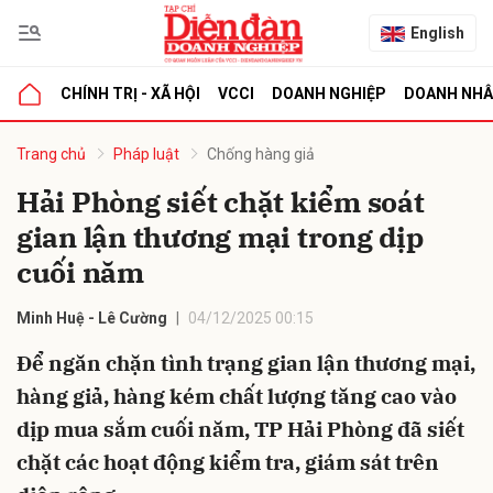
English
CHÍNH TRỊ - XÃ HỘI
VCCI
DOANH NGHIỆP
DOANH NH
bình luận
Trang chủ
Pháp luật
Chống hàng giả
Hải Phòng siết chặt kiểm soát
gian lận thương mại trong dịp
cuối năm
Minh Huệ - Lê Cường
04/12/2025 00:15
Để ngăn chặn tình trạng gian lận thương mại,
Hủy
G
hàng giả, hàng kém chất lượng tăng cao vào
dịp mua sắm cuối năm, TP Hải Phòng đã siết
chặt các hoạt động kiểm tra, giám sát trên