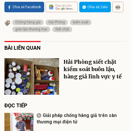
Theo dõi trên
Chia sẻ Facebook
Chia sẻ Zalo
Chống hàng giả
Hải Phòng
kiểm soát
gian lận thương mại
Siết chặt
BÀI LIÊN QUAN
Hải Phòng siết chặt
kiểm soát buôn lậu,
hàng giả lĩnh vực y tế
ĐỌC TIẾP
Giải pháp chống hàng giả trên sàn
thương mại điện tử