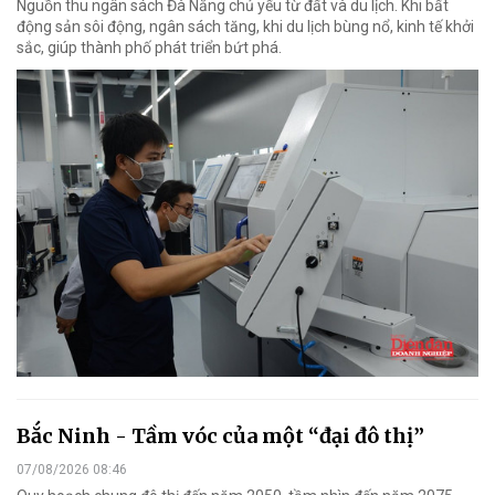
Nguồn thu ngân sách Đà Nẵng chủ yếu từ đất và du lịch. Khi bất
động sản sôi động, ngân sách tăng, khi du lịch bùng nổ, kinh tế khởi
sắc, giúp thành phố phát triển bứt phá.
Bắc Ninh - Tầm vóc của một “đại đô thị”
07/08/2026 08:46