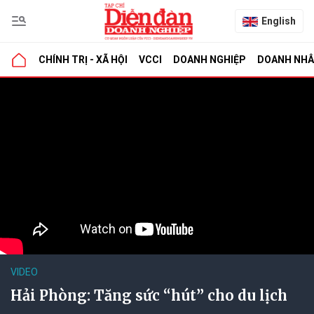
English
CHÍNH TRỊ - XÃ HỘI
VCCI
DOANH NGHIỆP
DOANH NH
VIDEO
Hải Phòng: Tăng sức “hút” cho du lịch